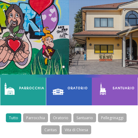
PARROCCHIA
ORATORIO
SANTUARIO
Tutto
Parrocchia
Oratorio
Santuario
Pellegrinaggi
Caritas
Vita di Chiesa