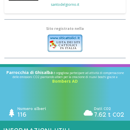
santodelgiorno.it
Sito registrato nella
Parrocchia di Ghisalba
è orgogliosa partecipare ad attività di compensazione
delle emissioni CO2 piantando alberi per la creazione di nuovi boschi grazie a
Bombers AD
Numero alberi
Dati CO2
116
7.62 t CO2