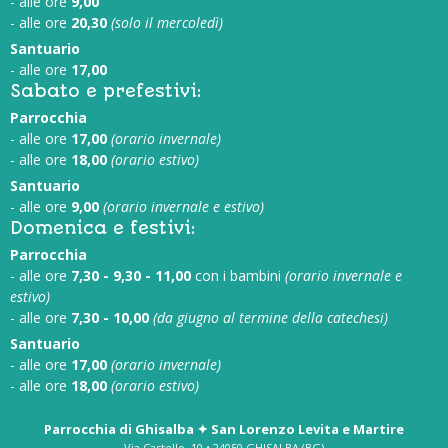
- alle ore
9,00
- alle ore
20,30
(solo il mercoledì)
Santuario
- alle ore
17,00
Sabato e prefestivi:
Parrocchia
- alle ore
17,00
(orario invernale)
- alle ore
18,00
(orario estivo)
Santuario
- alle ore
9,00
(orario invernale e estivo)
Domenica e festivi:
Parrocchia
- alle ore
7,30 - 9,30 - 11,00
con i bambini
(orario invernale e
estivo)
- alle ore
7,30 - 10,00
(da giugno al termine della catechesi)
Santuario
- alle ore
17,00
(orario invernale)
- alle ore
18,00
(orario estivo)
Parrocchia di Ghisalba ✦ San Lorenzo Levita e Martire
Via Castello, 10 • 24050 GHISALBA (BG)