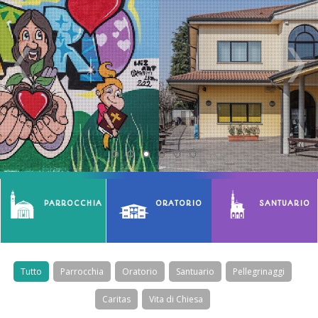
PARROCCHIA
ORATORIO
SANTUARIO
Tutto
Parrocchia
Oratorio
Santuario
Pellegrinaggi
Caritas
Vita di Chiesa