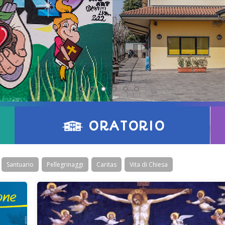
ORATORIO
Santuario
Pellegrinaggi
Caritas
Vita di Chiesa