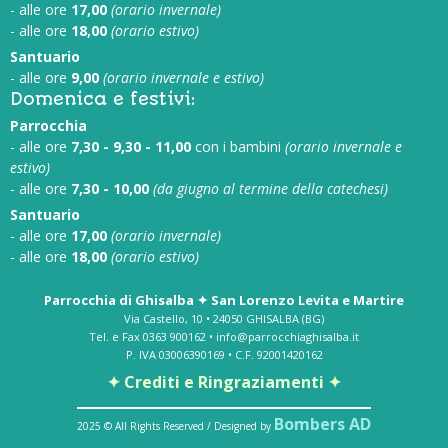
- alle ore
17,00
(orario invernale)
- alle ore
18,00
(orario estivo)
Santuario
- alle ore
9,00
(orario invernale e estivo)
Domenica e festivi:
Parrocchia
- alle ore
7,30 - 9,30 - 11,00
con i bambini
(orario invernale e
estivo)
- alle ore
7,30 - 10,00
(da giugno al termine della catechesi)
Santuario
- alle ore
17,00
(orario invernale)
- alle ore
18,00
(orario estivo)
Parrocchia di Ghisalba ✦ San Lorenzo Levita e Martire
Via Castello, 10 • 24050 GHISALBA (BG)
Tel. e Fax 0363 900162 • info@parrocchiaghisalba.it
P. IVA 03006390169 • C.F. 92001420162
✦ Crediti e Ringraziamenti ✦
Bombers AD
2025 © All Rights Reserved / Designed by