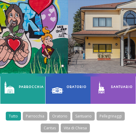
PARROCCHIA
ORATORIO
SANTUARIO
Tutto
Parrocchia
Oratorio
Santuario
Pellegrinaggi
Caritas
Vita di Chiesa