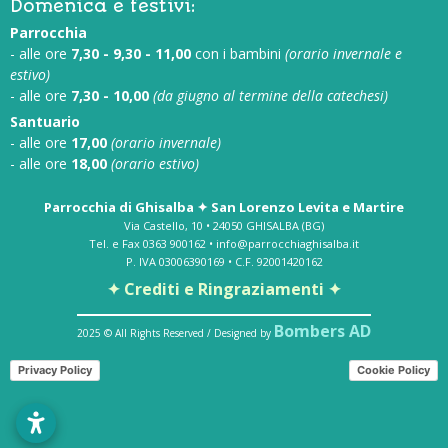
Domenica e festivi:
Parrocchia
- alle ore
7,30 - 9,30 - 11,00
con i bambini
(orario invernale e
estivo)
- alle ore
7,30 - 10,00
(da giugno al termine della catechesi)
Santuario
- alle ore
17,00
(orario invernale)
- alle ore
18,00
(orario estivo)
Parrocchia di Ghisalba ✦ San Lorenzo Levita e Martire
Via Castello, 10 • 24050 GHISALBA (BG)
Tel. e Fax 0363 900162 • info@parrocchiaghisalba.it
P. IVA 03006390169 • C.F. 92001420162
✦ Crediti e Ringraziamenti ✦
Bombers AD
2025 © All Rights Reserved / Designed by
Privacy Policy
Cookie Policy