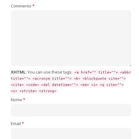
Commento
*
XHTML:
You can use these tags:
<a href="" title=""> <abbr
title=""> <acronym title=""> <b> <blockquote cite="">
<cite> <code> <del datetime=""> <em> <i> <q cite="">
<s> <strike> <strong>
Nome
*
Email
*