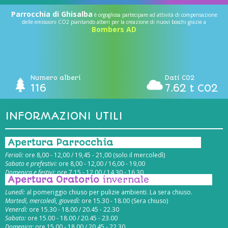
Parrocchia di Ghisalba
è orgogliosa partecipare ad attività di compensazione
delle emissioni CO2 piantando alberi per la creazione di nuovi boschi grazie a
Bombers AD
Numero alberi
Dati CO2
116
7.62 t CO2
INFORMAZIONI UTILI
Apertura Parrocchia
Feriali:
ore 8,00 - 12,00 / 19,45 - 21,00 (solo il mercoledì)
Sabato e prefestivi:
ore 8,00 - 12,00 / 16,00 - 19,00
Domenica e festivi:
ore 7,15 - 12,00 / 14,30 - 16,30
Apertura Oratorio
invernale
Lunedì:
al pomeriggio chiuso per pulizie ambienti. La sera chiuso.
Martedì, mercoledì, giovedì:
ore 15.30 - 18.00 (Sera chiuso)
Venerdì:
ore 15.30 - 18.00 / 20.45 - 22.30
Sabato:
ore 15.00 - 18.00 / 20.45 - 23.00
Domenica:
ore 15.00 - 18.00 / 20.45 - 22.30