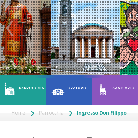
PARROCCHIA
ORATORIO
SANTUARIO
Home
Parrocchia
Ingresso Don Filippo