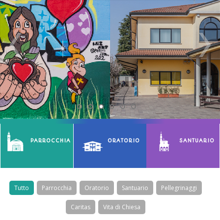
PARROCCHIA
ORATORIO
SANTUARIO
Tutto
Parrocchia
Oratorio
Santuario
Pellegrinaggi
Caritas
Vita di Chiesa