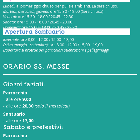
Lunedì:
al pomeriggio chiuso per pulizie ambienti. La sera chiuso.
Martedì, mercoledì, giovedì:
ore 15.30 - 18.00 (Sera chiuso)
Venerdì:
ore 15.30 - 18.00 / 20.45 - 22.30
Sabato:
ore 15.00 - 18.00 / 20.45 - 23.00
Domenica:
ore 15.00 - 18.00 / 20.45 - 22.30
Apertura Santuario
Invernale:
ore 8,00 - 12,00 / 15,00 - 18,00
Estivo (maggio - settembre):
ore 8,00 - 12,00 / 15,00 - 19,00
L’apertura si protrae per particolari celebrazioni e pellegrinaggi
ORARIO SS. MESSE
Giorni feriali:
Parrocchia
- alle ore
9,00
- alle ore
20,30
(solo il mercoledì)
Santuario
- alle ore
17,00
Sabato e prefestivi:
Parrocchia