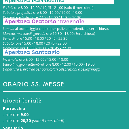
Apertura Parrocchia
Feriali:
ore 8,00 - 12,00 / 19,45 - 21,00 (solo il mercoledì)
Sabato e prefestivi:
ore 8,00 - 12,00 / 16,00 - 19,00
Domenica e festivi:
ore 7,15 - 12,00 / 14,30 - 16,30
Apertura Oratorio
invernale
Lunedì:
al pomeriggio chiuso per pulizie ambienti. La sera chiuso.
Martedì, mercoledì, giovedì:
ore 15.30 - 18.00 (Sera chiuso)
Venerdì:
ore 15.30 - 18.00 / 20.45 - 22.30
Sabato:
ore 15.00 - 18.00 / 20.45 - 23.00
Domenica:
ore 15.00 - 18.00 / 20.45 - 22.30
Apertura Santuario
Invernale:
ore 8,00 - 12,00 / 15,00 - 18,00
Estivo (maggio - settembre):
ore 8,00 - 12,00 / 15,00 - 19,00
L’apertura si protrae per particolari celebrazioni e pellegrinaggi
ORARIO SS. MESSE
Giorni feriali:
Parrocchia
- alle ore
9,00
- alle ore
20,30
(solo il mercoledì)
Santuario