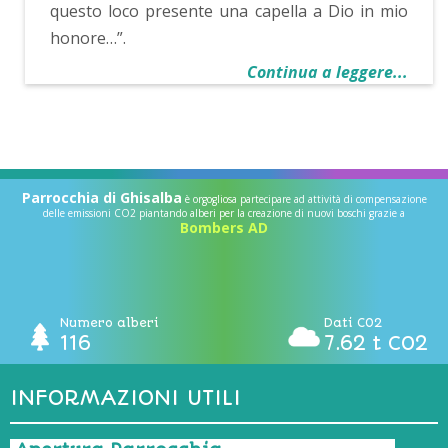
questo loco presente una capella a Dio in mio
honore…”.
Continua a leggere...
Parrocchia di Ghisalba
è orgogliosa partecipare ad attività di compensazione
delle emissioni CO2 piantando alberi per la creazione di nuovi boschi grazie a
Bombers AD
Numero alberi
Dati CO2
116
7.62 t CO2
INFORMAZIONI UTILI