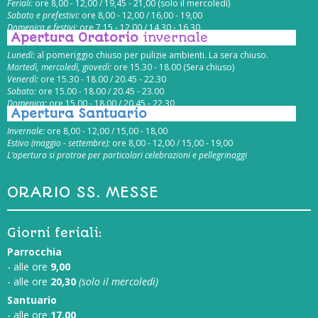
Feriali:
ore 8,00 - 12,00 / 19,45 - 21,00 (solo il mercoledì)
Sabato e prefestivi:
ore 8,00 - 12,00 / 16,00 - 19,00
Domenica e festivi:
ore 7,15 - 12,00 / 14,30 - 16,30
Apertura Oratorio
invernale
Lunedì:
al pomeriggio chiuso per pulizie ambienti. La sera chiuso.
Martedì, mercoledì, giovedì:
ore 15.30 - 18.00 (Sera chiuso)
Venerdì:
ore 15.30 - 18.00 / 20.45 - 22.30
Sabato:
ore 15.00 - 18.00 / 20.45 - 23.00
Domenica:
ore 15.00 - 18.00 / 20.45 - 22.30
Apertura Santuario
Invernale:
ore 8,00 - 12,00 / 15,00 - 18,00
Estivo (maggio - settembre):
ore 8,00 - 12,00 / 15,00 - 19,00
L’apertura si protrae per particolari celebrazioni e pellegrinaggi
ORARIO SS. MESSE
Giorni feriali:
Parrocchia
- alle ore
9,00
- alle ore
20,30
(solo il mercoledì)
Santuario
- alle ore
17,00