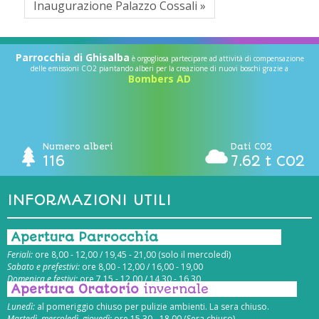
Inaugurazione Palazzo Cossali »
Parrocchia di Ghisalba
è orgogliosa partecipare ad attività di compensazione
delle emissioni CO2 piantando alberi per la creazione di nuovi boschi grazie a
Bombers AD
Numero alberi
Dati CO2
116
7.62 t CO2
INFORMAZIONI UTILI
Apertura Parrocchia
Feriali:
ore 8,00 - 12,00 / 19,45 - 21,00 (solo il mercoledì)
Sabato e prefestivi:
ore 8,00 - 12,00 / 16,00 - 19,00
Domenica e festivi:
ore 7,15 - 12,00 / 14,30 - 16,30
Apertura Oratorio
invernale
Lunedì:
al pomeriggio chiuso per pulizie ambienti. La sera chiuso.
Martedì, mercoledì, giovedì:
ore 15.30 - 18.00 (Sera chiuso)