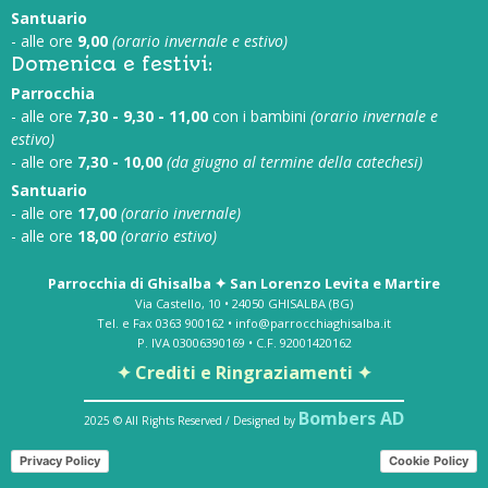
Santuario
- alle ore
9,00
(orario invernale e estivo)
Domenica e festivi:
Parrocchia
- alle ore
7,30 - 9,30 - 11,00
con i bambini
(orario invernale e
estivo)
- alle ore
7,30 - 10,00
(da giugno al termine della catechesi)
Santuario
- alle ore
17,00
(orario invernale)
- alle ore
18,00
(orario estivo)
Parrocchia di Ghisalba ✦ San Lorenzo Levita e Martire
Via Castello, 10 • 24050 GHISALBA (BG)
Tel. e Fax 0363 900162 • info@parrocchiaghisalba.it
P. IVA 03006390169 • C.F. 92001420162
✦ Crediti e Ringraziamenti ✦
Bombers AD
2025 © All Rights Reserved / Designed by
Privacy Policy
Cookie Policy