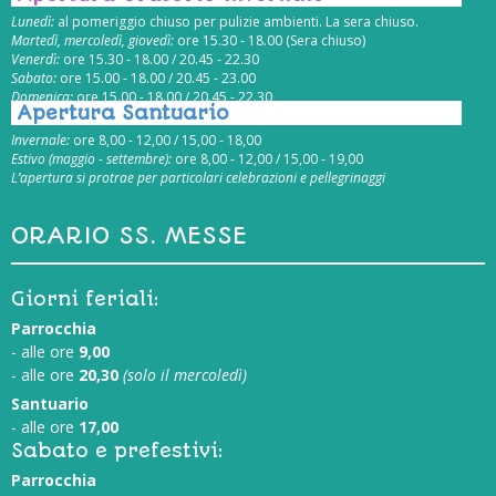
Lunedì:
al pomeriggio chiuso per pulizie ambienti. La sera chiuso.
Martedì, mercoledì, giovedì:
ore 15.30 - 18.00 (Sera chiuso)
Venerdì:
ore 15.30 - 18.00 / 20.45 - 22.30
Sabato:
ore 15.00 - 18.00 / 20.45 - 23.00
Domenica:
ore 15.00 - 18.00 / 20.45 - 22.30
Apertura Santuario
Invernale:
ore 8,00 - 12,00 / 15,00 - 18,00
Estivo (maggio - settembre):
ore 8,00 - 12,00 / 15,00 - 19,00
L’apertura si protrae per particolari celebrazioni e pellegrinaggi
ORARIO SS. MESSE
Giorni feriali:
Parrocchia
- alle ore
9,00
- alle ore
20,30
(solo il mercoledì)
Santuario
- alle ore
17,00
Sabato e prefestivi:
Parrocchia