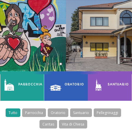
PARROCCHIA
ORATORIO
SANTUARIO
Tutto
Parrocchia
Oratorio
Santuario
Pellegrinaggi
Caritas
Vita di Chiesa