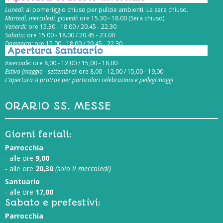
Lunedì:
al pomeriggio chiuso per pulizie ambienti. La sera chiuso.
Martedì, mercoledì, giovedì:
ore 15.30 - 18.00 (Sera chiuso)
Venerdì:
ore 15.30 - 18.00 / 20.45 - 22.30
Sabato:
ore 15.00 - 18.00 / 20.45 - 23.00
Domenica:
ore 15.00 - 18.00 / 20.45 - 22.30
Apertura Santuario
Invernale:
ore 8,00 - 12,00 / 15,00 - 18,00
Estivo (maggio - settembre):
ore 8,00 - 12,00 / 15,00 - 19,00
L’apertura si protrae per particolari celebrazioni e pellegrinaggi
ORARIO SS. MESSE
Giorni feriali:
Parrocchia
- alle ore
9,00
- alle ore
20,30
(solo il mercoledì)
Santuario
- alle ore
17,00
Sabato e prefestivi:
Parrocchia