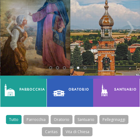
PARROCCHIA
ORATORIO
SANTUARIO
Tutto
Parrocchia
Oratorio
Santuario
Pellegrinaggi
Caritas
Vita di Chiesa