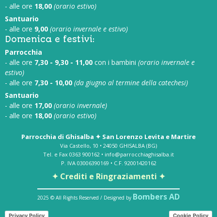
- alle ore
18,00
(orario estivo)
Santuario
- alle ore
9,00
(orario invernale e estivo)
Domenica e festivi:
Parrocchia
- alle ore
7,30 - 9,30 - 11,00
con i bambini
(orario invernale e
estivo)
- alle ore
7,30 - 10,00
(da giugno al termine della catechesi)
Santuario
- alle ore
17,00
(orario invernale)
- alle ore
18,00
(orario estivo)
Parrocchia di Ghisalba ✦ San Lorenzo Levita e Martire
Via Castello, 10 • 24050 GHISALBA (BG)
Tel. e Fax 0363 900162 • info@parrocchiaghisalba.it
P. IVA 03006390169 • C.F. 92001420162
✦ Crediti e Ringraziamenti ✦
Bombers AD
2025 © All Rights Reserved / Designed by
Privacy Policy
Cookie Policy