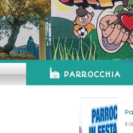
PARROCCHIA
Pa
8 O