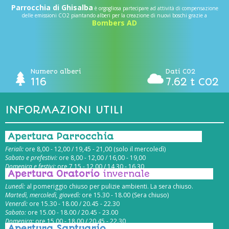
Parrocchia di Ghisalba
è orgogliosa partecipare ad attività di compensazione
delle emissioni CO2 piantando alberi per la creazione di nuovi boschi grazie a
Bombers AD
Numero alberi
Dati CO2
116
7.62 t CO2
INFORMAZIONI UTILI
Apertura Parrocchia
Feriali:
ore 8,00 - 12,00 / 19,45 - 21,00 (solo il mercoledì)
Sabato e prefestivi:
ore 8,00 - 12,00 / 16,00 - 19,00
Domenica e festivi:
ore 7,15 - 12,00 / 14,30 - 16,30
Apertura Oratorio
invernale
Lunedì:
al pomeriggio chiuso per pulizie ambienti. La sera chiuso.
Martedì, mercoledì, giovedì:
ore 15.30 - 18.00 (Sera chiuso)
Venerdì:
ore 15.30 - 18.00 / 20.45 - 22.30
Sabato:
ore 15.00 - 18.00 / 20.45 - 23.00
Domenica:
ore 15.00 - 18.00 / 20.45 - 22.30
Apertura Santuario