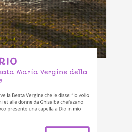
RIO
eata Maria Vergine della
e
ve la Beata Vergine che le disse: “io volio
ini et alle donne da Ghisalba chefazano
loco presente una capella a Dio in mio