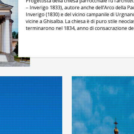
Progettista della chiesa parrocchiale fu l’archit
– Inverigo 1833), autore anche dell’Arco della Pa
Inverigo (1830) e del vicino campanile di Urgnano
vicine a Ghisalba. La chiesa è di puro stile neocla
terminarono nel 1834, anno di consacrazione del