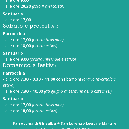
- alle ore
9,00
- alle ore
20,30
(solo il mercoledì)
Santuario
- alle ore
17,00
Sabato e prefestivi:
Parrocchia
- alle ore
17,00
(orario invernale)
- alle ore
18,00
(orario estivo)
Santuario
- alle ore
9,00
(orario invernale e estivo)
Domenica e festivi:
Parrocchia
- alle ore
7,30 - 9,30 - 11,00
con i bambini
(orario invernale e
estivo)
- alle ore
7,30 - 10,00
(da giugno al termine della catechesi)
Santuario
- alle ore
17,00
(orario invernale)
- alle ore
18,00
(orario estivo)
Parrocchia di Ghisalba ✦ San Lorenzo Levita e Martire
Via Castello, 10 • 24050 GHISALBA (BG)