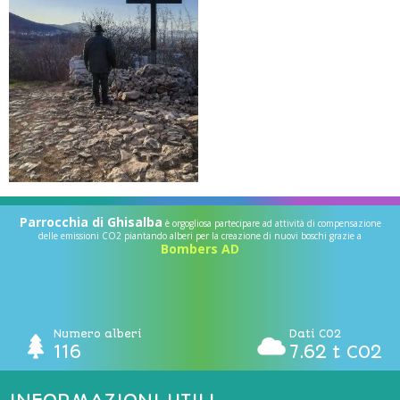
Parrocchia di Ghisalba
è orgogliosa partecipare ad attività di compensazione
delle emissioni CO2 piantando alberi per la creazione di nuovi boschi grazie a
Bombers AD
Numero alberi
Dati CO2
116
7.62 t CO2