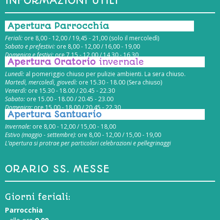
INFORMAZIONI UTILI
Apertura Parrocchia
Feriali:
ore 8,00 - 12,00 / 19,45 - 21,00 (solo il mercoledì)
Sabato e prefestivi:
ore 8,00 - 12,00 / 16,00 - 19,00
Domenica e festivi:
ore 7,15 - 12,00 / 14,30 - 16,30
Apertura Oratorio
invernale
Lunedì:
al pomeriggio chiuso per pulizie ambienti. La sera chiuso.
Martedì, mercoledì, giovedì:
ore 15.30 - 18.00 (Sera chiuso)
Venerdì:
ore 15.30 - 18.00 / 20.45 - 22.30
Sabato:
ore 15.00 - 18.00 / 20.45 - 23.00
Domenica:
ore 15.00 - 18.00 / 20.45 - 22.30
Apertura Santuario
Invernale:
ore 8,00 - 12,00 / 15,00 - 18,00
Estivo (maggio - settembre):
ore 8,00 - 12,00 / 15,00 - 19,00
L’apertura si protrae per particolari celebrazioni e pellegrinaggi
ORARIO SS. MESSE
Giorni feriali:
Parrocchia