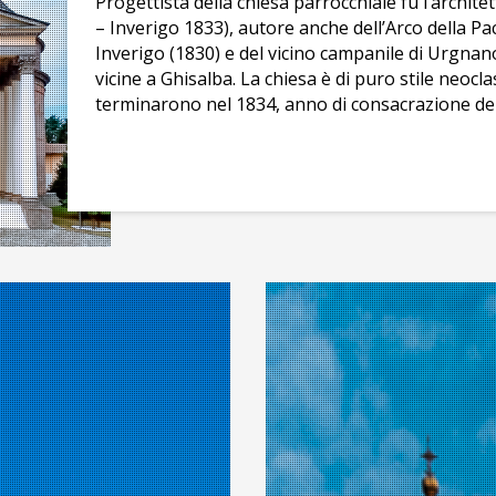
Progettista della chiesa parrocchiale fu l’archit
– Inverigo 1833), autore anche dell’Arco della Pa
Inverigo (1830) e del vicino campanile di Urgnano
vicine a Ghisalba. La chiesa è di puro stile neocla
terminarono nel 1834, anno di consacrazione del