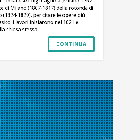
etto milanese Luigi Cagnola (Milano 1762
ce di Milano (1807-1817) della rotonda di
 (1824-1829), per citare le opere più
ssico; i lavori iniziarono nel 1821 e
la chiesa stessa.
CONTINUA