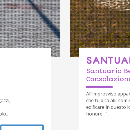
SANTUA
Santuario B
Consolazion
All’improvviso appar
azzi,
che tu dica alii nom
edificare in questo 
solo…
honore…”.