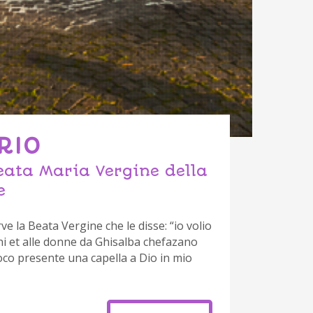
RIO
eata Maria Vergine della
e
ve la Beata Vergine che le disse: “io volio
ini et alle donne da Ghisalba chefazano
loco presente una capella a Dio in mio