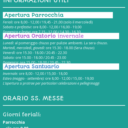
INFORMAZIONI UTILI
Apertura Parrocchia
Feriali:
ore 8,00 - 12,00 / 19,45 - 21,00 (solo il mercoledì)
Sabato e prefestivi:
ore 8,00 - 12,00 / 16,00 - 19,00
Domenica e festivi:
ore 7,15 - 12,00 / 14,30 - 16,30
Apertura Oratorio
invernale
Lunedì:
al pomeriggio chiuso per pulizie ambienti. La sera chiuso.
Martedì, mercoledì, giovedì:
ore 15.30 - 18.00 (Sera chiuso)
Venerdì:
ore 15.30 - 18.00 / 20.45 - 22.30
Sabato:
ore 15.00 - 18.00 / 20.45 - 23.00
Domenica:
ore 15.00 - 18.00 / 20.45 - 22.30
Apertura Santuario
Invernale:
ore 8,00 - 12,00 / 15,00 - 18,00
Estivo (maggio - settembre):
ore 8,00 - 12,00 / 15,00 - 19,00
L’apertura si protrae per particolari celebrazioni e pellegrinaggi
ORARIO SS. MESSE
Giorni feriali:
Parrocchia