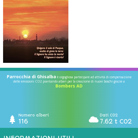
Parrocchia di Ghisalba
è orgogliosa partecipare ad attività di compensazione
delle emissioni CO2 piantando alberi per la creazione di nuovi boschi grazie a
Bombers AD
Numero alberi
Dati CO2
116
7.62 t CO2