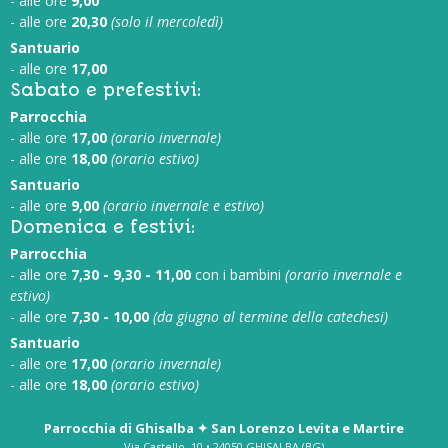
- alle ore
9,00
- alle ore
20,30
(solo il mercoledì)
Santuario
- alle ore
17,00
Sabato e prefestivi:
Parrocchia
- alle ore
17,00
(orario invernale)
- alle ore
18,00
(orario estivo)
Santuario
- alle ore
9,00
(orario invernale e estivo)
Domenica e festivi:
Parrocchia
- alle ore
7,30 - 9,30 - 11,00
con i bambini
(orario invernale e
estivo)
- alle ore
7,30 - 10,00
(da giugno al termine della catechesi)
Santuario
- alle ore
17,00
(orario invernale)
- alle ore
18,00
(orario estivo)
Parrocchia di Ghisalba ✦ San Lorenzo Levita e Martire
Via Castello, 10 • 24050 GHISALBA (BG)