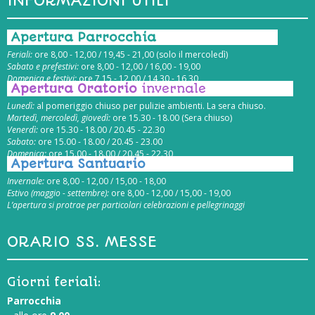
INFORMAZIONI UTILI
Apertura Parrocchia
Feriali:
ore 8,00 - 12,00 / 19,45 - 21,00 (solo il mercoledì)
Sabato e prefestivi:
ore 8,00 - 12,00 / 16,00 - 19,00
Domenica e festivi:
ore 7,15 - 12,00 / 14,30 - 16,30
Apertura Oratorio
invernale
Lunedì:
al pomeriggio chiuso per pulizie ambienti. La sera chiuso.
Martedì, mercoledì, giovedì:
ore 15.30 - 18.00 (Sera chiuso)
Venerdì:
ore 15.30 - 18.00 / 20.45 - 22.30
Sabato:
ore 15.00 - 18.00 / 20.45 - 23.00
Domenica:
ore 15.00 - 18.00 / 20.45 - 22.30
Apertura Santuario
Invernale:
ore 8,00 - 12,00 / 15,00 - 18,00
Estivo (maggio - settembre):
ore 8,00 - 12,00 / 15,00 - 19,00
L’apertura si protrae per particolari celebrazioni e pellegrinaggi
ORARIO SS. MESSE
Giorni feriali:
Parrocchia