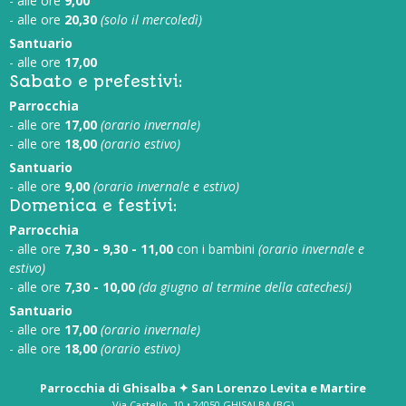
- alle ore
9,00
- alle ore
20,30
(solo il mercoledì)
Santuario
- alle ore
17,00
Sabato e prefestivi:
Parrocchia
- alle ore
17,00
(orario invernale)
- alle ore
18,00
(orario estivo)
Santuario
- alle ore
9,00
(orario invernale e estivo)
Domenica e festivi:
Parrocchia
- alle ore
7,30 - 9,30 - 11,00
con i bambini
(orario invernale e
estivo)
- alle ore
7,30 - 10,00
(da giugno al termine della catechesi)
Santuario
- alle ore
17,00
(orario invernale)
- alle ore
18,00
(orario estivo)
Parrocchia di Ghisalba ✦ San Lorenzo Levita e Martire
Via Castello, 10 • 24050 GHISALBA (BG)