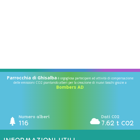
Parrocchia di Ghisalba
è orgogliosa partecipare ad attività di compensazione
delle emissioni CO2 piantando alberi per la creazione di nuovi boschi grazie a
Bombers AD
Numero alberi
Dati CO2
116
7.62 t CO2