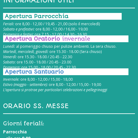
INFORMAZIONI UTILI
Apertura Parrocchia
Feriali:
ore 8,00 - 12,00 / 19,45 - 21,00 (solo il mercoledì)
Sabato e prefestivi:
ore 8,00 - 12,00 / 16,00 - 19,00
Domenica e festivi:
ore 7,15 - 12,00 / 14,30 - 16,30
Apertura Oratorio
invernale
Lunedì:
al pomeriggio chiuso per pulizie ambienti. La sera chiuso.
Martedì, mercoledì, giovedì:
ore 15.30 - 18.00 (Sera chiuso)
Venerdì:
ore 15.30 - 18.00 / 20.45 - 22.30
Sabato:
ore 15.00 - 18.00 / 20.45 - 23.00
Domenica:
ore 15.00 - 18.00 / 20.45 - 22.30
Apertura Santuario
Invernale:
ore 8,00 - 12,00 / 15,00 - 18,00
Estivo (maggio - settembre):
ore 8,00 - 12,00 / 15,00 - 19,00
L’apertura si protrae per particolari celebrazioni e pellegrinaggi
ORARIO SS. MESSE
Giorni feriali:
Parrocchia