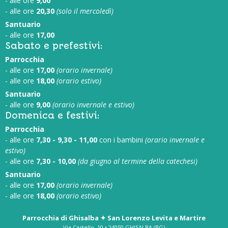
- alle ore
9,00
- alle ore
20,30
(solo il mercoledì)
Santuario
- alle ore
17,00
Sabato e prefestivi:
Parrocchia
- alle ore
17,00
(orario invernale)
- alle ore
18,00
(orario estivo)
Santuario
- alle ore
9,00
(orario invernale e estivo)
Domenica e festivi:
Parrocchia
- alle ore
7,30 - 9,30 - 11,00
con i bambini
(orario invernale e
estivo)
- alle ore
7,30 - 10,00
(da giugno al termine della catechesi)
Santuario
- alle ore
17,00
(orario invernale)
- alle ore
18,00
(orario estivo)
Parrocchia di Ghisalba ✦ San Lorenzo Levita e Martire
Via Castello, 10 • 24050 GHISALBA (BG)