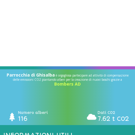
Parrocchia di Ghisalba
è orgogliosa partecipare ad attività di compensazione
delle emissioni CO2 piantando alberi per la creazione di nuovi boschi grazie a
Bombers AD
Numero alberi
Dati CO2
116
7.62 t CO2