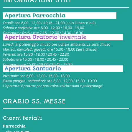
INFORMAZIONI UTILI
Apertura Parrocchia
Feriali:
ore 8,00 - 12,00 / 19,45 - 21,00 (solo il mercoledì)
Sabato e prefestivi:
ore 8,00 - 12,00 / 16,00 - 19,00
Domenica e festivi:
ore 7,15 - 12,00 / 14,30 - 16,30
Apertura Oratorio
invernale
Lunedì:
al pomeriggio chiuso per pulizie ambienti. La sera chiuso.
Martedì, mercoledì, giovedì:
ore 15.30 - 18.00 (Sera chiuso)
Venerdì:
ore 15.30 - 18.00 / 20.45 - 22.30
Sabato:
ore 15.00 - 18.00 / 20.45 - 23.00
Domenica:
ore 15.00 - 18.00 / 20.45 - 22.30
Apertura Santuario
Invernale:
ore 8,00 - 12,00 / 15,00 - 18,00
Estivo (maggio - settembre):
ore 8,00 - 12,00 / 15,00 - 19,00
L’apertura si protrae per particolari celebrazioni e pellegrinaggi
ORARIO SS. MESSE
Giorni feriali:
Parrocchia