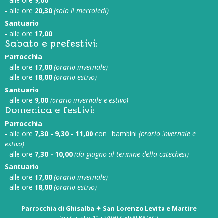
- alle ore
9,00
- alle ore
20,30
(solo il mercoledì)
Santuario
- alle ore
17,00
Sabato e prefestivi:
Parrocchia
- alle ore
17,00
(orario invernale)
- alle ore
18,00
(orario estivo)
Santuario
- alle ore
9,00
(orario invernale e estivo)
Domenica e festivi:
Parrocchia
- alle ore
7,30 - 9,30 - 11,00
con i bambini
(orario invernale e
estivo)
- alle ore
7,30 - 10,00
(da giugno al termine della catechesi)
Santuario
- alle ore
17,00
(orario invernale)
- alle ore
18,00
(orario estivo)
Parrocchia di Ghisalba ✦ San Lorenzo Levita e Martire
Via Castello, 10 • 24050 GHISALBA (BG)