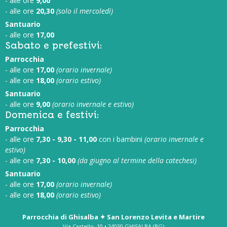
- alle ore
9,00
- alle ore
20,30
(solo il mercoledì)
Santuario
- alle ore
17,00
Sabato e prefestivi:
Parrocchia
- alle ore
17,00
(orario invernale)
- alle ore
18,00
(orario estivo)
Santuario
- alle ore
9,00
(orario invernale e estivo)
Domenica e festivi:
Parrocchia
- alle ore
7,30 - 9,30 - 11,00
con i bambini
(orario invernale e
estivo)
- alle ore
7,30 - 10,00
(da giugno al termine della catechesi)
Santuario
- alle ore
17,00
(orario invernale)
- alle ore
18,00
(orario estivo)
Parrocchia di Ghisalba ✦ San Lorenzo Levita e Martire
Via Castello, 10 • 24050 GHISALBA (BG)