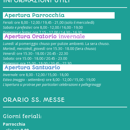
INFORMAZIONI UTILI
Apertura Parrocchia
Feriali:
ore 8,00 - 12,00 / 19,45 - 21,00 (solo il mercoledì)
Sabato e prefestivi:
ore 8,00 - 12,00 / 16,00 - 19,00
Domenica e festivi:
ore 7,15 - 12,00 / 14,30 - 16,30
Apertura Oratorio
invernale
Lunedì:
al pomeriggio chiuso per pulizie ambienti. La sera chiuso.
Martedì, mercoledì, giovedì:
ore 15.30 - 18.00 (Sera chiuso)
Venerdì:
ore 15.30 - 18.00 / 20.45 - 22.30
Sabato:
ore 15.00 - 18.00 / 20.45 - 23.00
Domenica:
ore 15.00 - 18.00 / 20.45 - 22.30
Apertura Santuario
Invernale:
ore 8,00 - 12,00 / 15,00 - 18,00
Estivo (maggio - settembre):
ore 8,00 - 12,00 / 15,00 - 19,00
L’apertura si protrae per particolari celebrazioni e pellegrinaggi
ORARIO SS. MESSE
Giorni feriali:
Parrocchia