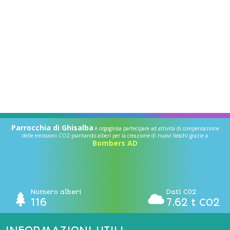
Parrocchia di Ghisalba
è orgogliosa partecipare ad attività di compensazione
delle emissioni CO2 piantando alberi per la creazione di nuovi boschi grazie a
Bombers AD
Numero alberi
Dati CO2
116
7.62 t CO2