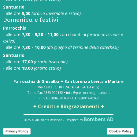
Santuario
- alle ore
9,00
(orario invernale e estivo)
Domenica e festivi:
Parrocchia
- alle ore
7,30 - 9,30 - 11,00
con i bambini
(orario invernale e
estivo)
- alle ore
7,30 - 10,00
(da giugno al termine della catechesi)
Santuario
- alle ore
17,00
(orario invernale)
- alle ore
18,00
(orario estivo)
Parrocchia di Ghisalba ✦ San Lorenzo Levita e Martire
Via Castello, 10 • 24050 GHISALBA (BG)
Tel. e Fax 0363 900162 • info@parrocchiaghisalba.it
P. IVA 03006390169 • C.F. 92001420162
✦ Crediti e Ringraziamenti ✦
Bombers AD
2025 © All Rights Reserved / Designed by
Privacy Policy
Cookie Policy