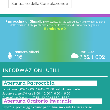
Santuario della Consolazione »
Parrocchia di Ghisalba
è orgogliosa partecipare ad attività di compensazione
delle emissioni CO2 piantando alberi per la creazione di nuovi boschi grazie a
Bombers AD
Numero alberi
Dati CO2
116
7.62 t CO2
INFORMAZIONI UTILI
Apertura Parrocchia
Feriali:
ore 8,00 - 12,00 / 19,45 - 21,00 (solo il mercoledì)
Sabato e prefestivi:
ore 8,00 - 12,00 / 16,00 - 19,00
Domenica e festivi:
ore 7,15 - 12,00 / 14,30 - 16,30
Apertura Oratorio
invernale
Lunedì:
al pomeriggio chiuso per pulizie ambienti. La sera chiuso.