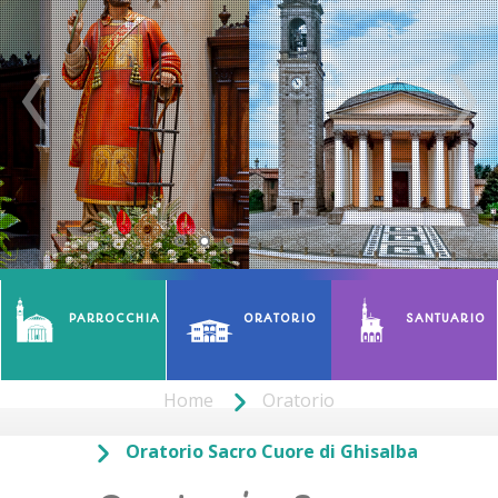
PARROCCHIA
ORATORIO
SANTUARIO
Home
Oratorio
Oratorio Sacro Cuore di Ghisalba