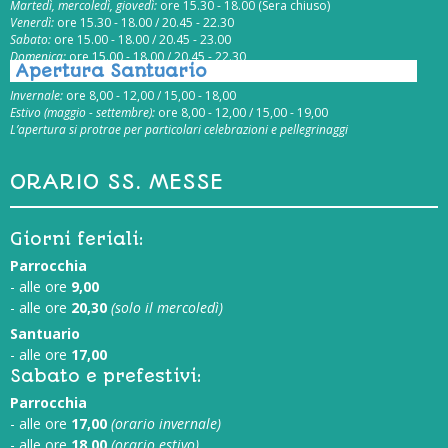
Martedì, mercoledì, giovedì:
ore 15.30 - 18.00 (Sera chiuso)
Venerdì:
ore 15.30 - 18.00 / 20.45 - 22.30
Sabato:
ore 15.00 - 18.00 / 20.45 - 23.00
Domenica:
ore 15.00 - 18.00 / 20.45 - 22.30
Apertura Santuario
Invernale:
ore 8,00 - 12,00 / 15,00 - 18,00
Estivo (maggio - settembre):
ore 8,00 - 12,00 / 15,00 - 19,00
L’apertura si protrae per particolari celebrazioni e pellegrinaggi
ORARIO SS. MESSE
Giorni feriali:
Parrocchia
- alle ore
9,00
- alle ore
20,30
(solo il mercoledì)
Santuario
- alle ore
17,00
Sabato e prefestivi:
Parrocchia
- alle ore
17,00
(orario invernale)
- alle ore
18,00
(orario estivo)