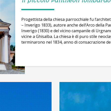
il piccolo Pantheon lombardo
Progettista della chiesa parrocchiale fu l’archit
– Inverigo 1833), autore anche dell’Arco della Pa
Inverigo (1830) e del vicino campanile di Urgnano
vicine a Ghisalba. La chiesa è di puro stile neocla
terminarono nel 1834, anno di consacrazione del