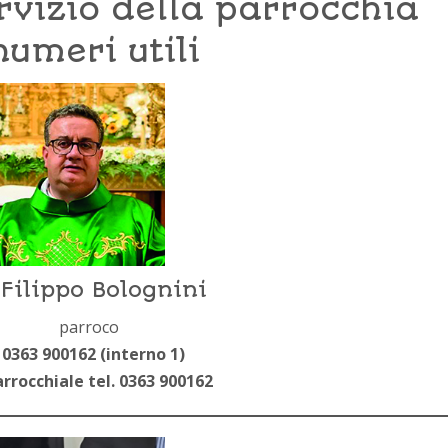
rvizio della parrocchia
numeri utili
Filippo Bolognini
parroco
 0363 900162 (interno 1)
rrocchiale tel. 0363 900162