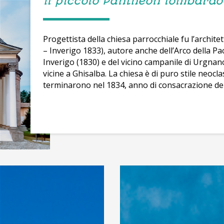
il piccolo Pantheon lombardo
Progettista della chiesa parrocchiale fu l’archit
– Inverigo 1833), autore anche dell’Arco della Pa
Inverigo (1830) e del vicino campanile di Urgnano
vicine a Ghisalba. La chiesa è di puro stile neocla
terminarono nel 1834, anno di consacrazione del