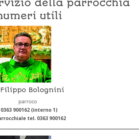
rvizio della parrocchia
numeri utili
Filippo Bolognini
parroco
 0363 900162 (interno 1)
rrocchiale tel. 0363 900162