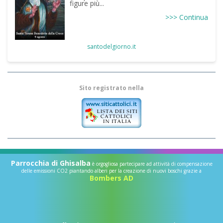
figure più...
>>> Continua
santodelgiorno.it
Sito registrato nella
Parrocchia di Ghisalba
è orgogliosa partecipare ad attività di compensazione
delle emissioni CO2 piantando alberi per la creazione di nuovi boschi grazie a
Bombers AD