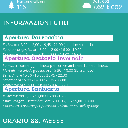
Numero alberi
Dati CO2
116
7.62 t CO2
INFORMAZIONI UTILI
Apertura Parrocchia
Feriali:
ore 8,00 - 12,00 / 19,45 - 21,00 (solo il mercoledì)
Sabato e prefestivi:
ore 8,00 - 12,00 / 16,00 - 19,00
Domenica e festivi:
ore 7,15 - 12,00 / 14,30 - 16,30
Apertura Oratorio
invernale
Lunedì:
al pomeriggio chiuso per pulizie ambienti. La sera chiuso.
Martedì, mercoledì, giovedì:
ore 15.30 - 18.00 (Sera chiuso)
Venerdì:
ore 15.30 - 18.00 / 20.45 - 22.30
Sabato:
ore 15.00 - 18.00 / 20.45 - 23.00
Domenica:
ore 15.00 - 18.00 / 20.45 - 22.30
Apertura Santuario
Invernale:
ore 8,00 - 12,00 / 15,00 - 18,00
Estivo (maggio - settembre):
ore 8,00 - 12,00 / 15,00 - 19,00
L’apertura si protrae per particolari celebrazioni e pellegrinaggi
ORARIO SS. MESSE