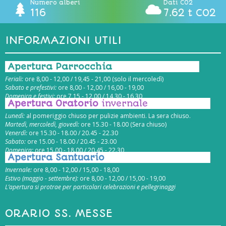
Numero alberi
Dati CO2
116
7.62 t CO2
INFORMAZIONI UTILI
Apertura Parrocchia
Feriali:
ore 8,00 - 12,00 / 19,45 - 21,00 (solo il mercoledì)
Sabato e prefestivi:
ore 8,00 - 12,00 / 16,00 - 19,00
Domenica e festivi:
ore 7,15 - 12,00 / 14,30 - 16,30
Apertura Oratorio
invernale
Lunedì:
al pomeriggio chiuso per pulizie ambienti. La sera chiuso.
Martedì, mercoledì, giovedì:
ore 15.30 - 18.00 (Sera chiuso)
Venerdì:
ore 15.30 - 18.00 / 20.45 - 22.30
Sabato:
ore 15.00 - 18.00 / 20.45 - 23.00
Domenica:
ore 15.00 - 18.00 / 20.45 - 22.30
Apertura Santuario
Invernale:
ore 8,00 - 12,00 / 15,00 - 18,00
Estivo (maggio - settembre):
ore 8,00 - 12,00 / 15,00 - 19,00
L’apertura si protrae per particolari celebrazioni e pellegrinaggi
ORARIO SS. MESSE