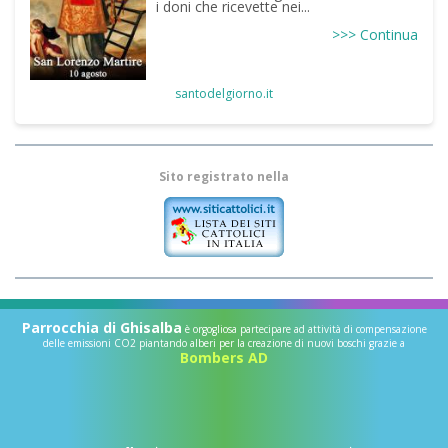
i doni che ricevette nei...
>>> Continua
santodelgiorno.it
Sito registrato nella
Parrocchia di Ghisalba
è orgogliosa partecipare ad attività di compensazione
delle emissioni CO2 piantando alberi per la creazione di nuovi boschi grazie a
Bombers AD