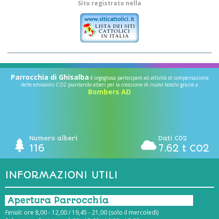
Sito registrato nella
Parrocchia di Ghisalba
è orgogliosa partecipare ad attività di compensazione
delle emissioni CO2 piantando alberi per la creazione di nuovi boschi grazie a
Bombers AD
Numero alberi
Dati CO2
116
7.62 t CO2
INFORMAZIONI UTILI
Apertura Parrocchia
Feriali:
ore 8,00 - 12,00 / 19,45 - 21,00 (solo il mercoledì)