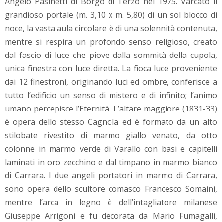
Angelo Pasinetti di Borgo di Terzo nel 1975. Varcato il
grandioso portale (m. 3,10 x m. 5,80) di un sol blocco di
noce, la vasta aula circolare è di una solennità contenuta,
mentre si respira un profondo senso religioso, creato
dal fascio di luce che piove dalla sommità della cupola,
unica finestra con luce diretta. La fioca luce proveniente
dai 12 finestroni, originando luci ed ombre, conferisce a
tutto l’edificio un senso di mistero e di infinito; l’animo
umano percepisce l’Eternità. L’altare maggiore (1831-33)
è opera dello stesso Cagnola ed è formato da un alto
stilobate rivestito di marmo giallo venato, da otto
colonne in marmo verde di Varallo con basi e capitelli
laminati in oro zecchino e dal timpano in marmo bianco
di Carrara. I due angeli portatori in marmo di Carrara,
sono opera dello scultore comasco Francesco Somaini,
mentre l’arca in legno è dell’intagliatore milanese
Giuseppe Arrigoni e fu decorata da Mario Fumagalli,