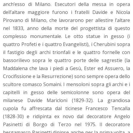
anch’esso di Milano. Esecutori della messa in opera
dell’altare maggiore furono i fratelli Davide e Nicola
Pìrovano di Milano, che lavorarono per allestire l’altare
nel 1833, anno della morte del progettista di questo
complesso monumentale. Le otto statue in gesso (i
quattro Profeti e i quattro Evangelisti), i Cherubini sopra
il fastigio degli archi trionfali e le quattro fornelle con
bassorilievo sopra le quattro porte delle sagrestie (la
Maddalena che lava i piedi a Gesù, Ester ed Assuero, la
Crocifissione e la Resurrezione) sono sempre opera dello
scultore comasco Somaini. I mensoloni sopra gli archi e i
capitelli in gesso delle semicolonne sono opera del
milanese Davide Maricloni (1829-32). La grandiosa
cupola fu affrescata dal ticinese Francesco Tencalla
(1828-30) e ridipinta ex novo dal decoratore Angelo
Pasinetti di Borgo di Terzo nel 1975. Il decoratore
bergamasco Pasinetti dipinse anche per la prima volta, a