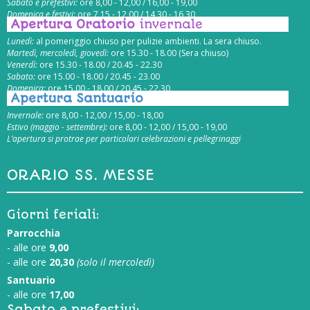
Sabato e prefestivi:
ore 8,00 - 12,00 / 16,00 - 19,00
Domenica e festivi:
ore 7,15 - 12,00 / 14,30 - 16,30
Apertura Oratorio
invernale
Lunedì:
al pomeriggio chiuso per pulizie ambienti. La sera chiuso.
Martedì, mercoledì, giovedì:
ore 15.30 - 18.00 (Sera chiuso)
Venerdì:
ore 15.30 - 18.00 / 20.45 - 22.30
Sabato:
ore 15.00 - 18.00 / 20.45 - 23.00
Domenica:
ore 15.00 - 18.00 / 20.45 - 22.30
Apertura Santuario
Invernale:
ore 8,00 - 12,00 / 15,00 - 18,00
Estivo (maggio - settembre):
ore 8,00 - 12,00 / 15,00 - 19,00
L’apertura si protrae per particolari celebrazioni e pellegrinaggi
ORARIO SS. MESSE
Giorni feriali:
Parrocchia
- alle ore
9,00
- alle ore
20,30
(solo il mercoledì)
Santuario
- alle ore
17,00
Sabato e prefestivi: