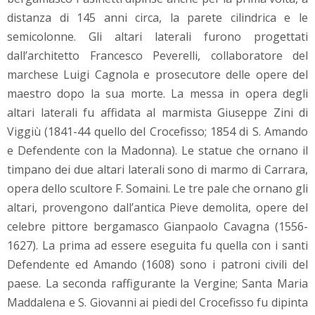
distanza di 145 anni circa, la parete cilindrica e le
semicolonne. Gli altari laterali furono progettati
dall’architetto Francesco Peverelli, collaboratore del
marchese Luigi Cagnola e prosecutore delle opere del
maestro dopo la sua morte. La messa in opera degli
altari laterali fu affidata al marmista Giuseppe Zini di
Viggiù (1841-44 quello del Crocefisso; 1854 di S. Amando
e Defendente con la Madonna). Le statue che ornano il
timpano dei due altari laterali sono di marmo di Carrara,
opera dello scultore F. Somaini. Le tre pale che ornano gli
altari, provengono dall’antica Pieve demolita, opere del
celebre pittore bergamasco Gianpaolo Cavagna (1556-
1627). La prima ad essere eseguita fu quella con i santi
Defendente ed Amando (1608) sono i patroni civili del
paese. La seconda raffigurante la Vergine; Santa Maria
Maddalena e S. Giovanni ai piedi del Crocefisso fu dipinta