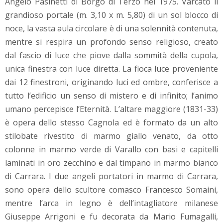
Angelo Pasinetti di Borgo di Terzo nel 1975. Varcato il
grandioso portale (m. 3,10 x m. 5,80) di un sol blocco di
noce, la vasta aula circolare è di una solennità contenuta,
mentre si respira un profondo senso religioso, creato
dal fascio di luce che piove dalla sommità della cupola,
unica finestra con luce diretta. La fioca luce proveniente
dai 12 finestroni, originando luci ed ombre, conferisce a
tutto l’edificio un senso di mistero e di infinito; l’animo
umano percepisce l’Eternità. L’altare maggiore (1831-33)
è opera dello stesso Cagnola ed è formato da un alto
stilobate rivestito di marmo giallo venato, da otto
colonne in marmo verde di Varallo con basi e capitelli
laminati in oro zecchino e dal timpano in marmo bianco
di Carrara. I due angeli portatori in marmo di Carrara,
sono opera dello scultore comasco Francesco Somaini,
mentre l’arca in legno è dell’intagliatore milanese
Giuseppe Arrigoni e fu decorata da Mario Fumagalli,