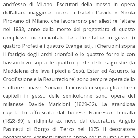
anch’esso di Milano. Esecutori della messa in opera
dell’altare maggiore furono i fratelli Davide e Nicola
Pìrovano di Milano, che lavorarono per allestire l’altare
nel 1833, anno della morte del progettista di questo
complesso monumentale. Le otto statue in gesso (i
quattro Profeti e i quattro Evangelisti), i Cherubini sopra
il fastigio degli archi trionfali e le quattro fornelle con
bassorilievo sopra le quattro porte delle sagrestie (la
Maddalena che lava i piedi a Gesù, Ester ed Assuero, la
Crocifissione e la Resurrezione) sono sempre opera dello
scultore comasco Somaini. I mensoloni sopra gli archi e i
capitelli in gesso delle semicolonne sono opera del
milanese Davide Maricloni (1829-32). La grandiosa
cupola fu affrescata dal ticinese Francesco Tencalla
(1828-30) e ridipinta ex novo dal decoratore Angelo
Pasinetti di Borgo di Terzo nel 1975. Il decoratore
bergamasco Pasinetti dipinse anche per la prima volta, a