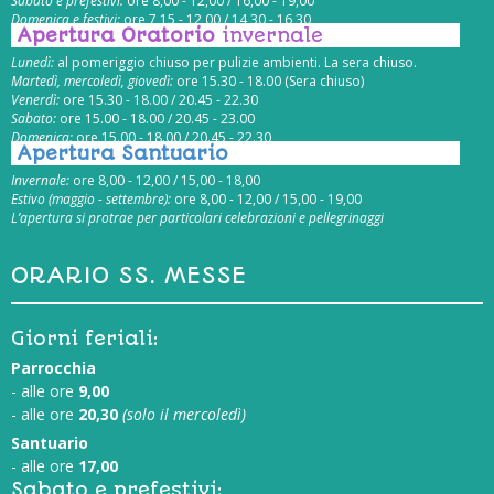
Sabato e prefestivi:
ore 8,00 - 12,00 / 16,00 - 19,00
Domenica e festivi:
ore 7,15 - 12,00 / 14,30 - 16,30
Apertura Oratorio
invernale
Lunedì:
al pomeriggio chiuso per pulizie ambienti. La sera chiuso.
Martedì, mercoledì, giovedì:
ore 15.30 - 18.00 (Sera chiuso)
Venerdì:
ore 15.30 - 18.00 / 20.45 - 22.30
Sabato:
ore 15.00 - 18.00 / 20.45 - 23.00
Domenica:
ore 15.00 - 18.00 / 20.45 - 22.30
Apertura Santuario
Invernale:
ore 8,00 - 12,00 / 15,00 - 18,00
Estivo (maggio - settembre):
ore 8,00 - 12,00 / 15,00 - 19,00
L’apertura si protrae per particolari celebrazioni e pellegrinaggi
ORARIO SS. MESSE
Giorni feriali:
Parrocchia
- alle ore
9,00
- alle ore
20,30
(solo il mercoledì)
Santuario
- alle ore
17,00
Sabato e prefestivi: