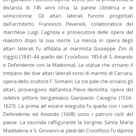
distanza di 145 anni circa, la parete cilindrica e le
semicolonne. Gli altari laterali furono progettati
dall’architetto Francesco Peverelli, collaboratore del
marchese Luigi Cagnola e prosecutore delle opere del
maestro dopo la sua morte. La messa in opera degli
altari laterali fu affidata al marmista Giuseppe Zini di
Viggiù (1841-44 quello del Crocefisso; 1854 di S. Amando
e Defendente con la Madonna). Le statue che ornano il
timpano dei due altari laterali sono di marmo di Carrara,
opera dello scultore F. Somaini. Le tre pale che ornano gli
altari, provengono dall’antica Pieve demolita, opere del
celebre pittore bergamasco Gianpaolo Cavagna (1556-
1627). La prima ad essere eseguita fu quella con i santi
Defendente ed Amando (1608) sono i patroni civili del
paese. La seconda raffigurante la Vergine; Santa Maria
Maddalena e S. Giovanni ai piedi del Crocefisso fu dipinta