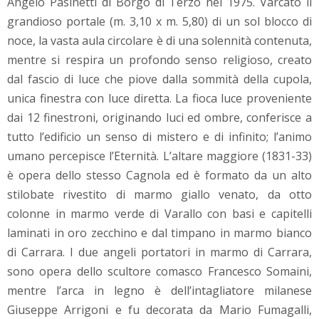
Angelo Pasinetti di Borgo di Terzo nel 1975. Varcato il
grandioso portale (m. 3,10 x m. 5,80) di un sol blocco di
noce, la vasta aula circolare è di una solennità contenuta,
mentre si respira un profondo senso religioso, creato
dal fascio di luce che piove dalla sommità della cupola,
unica finestra con luce diretta. La fioca luce proveniente
dai 12 finestroni, originando luci ed ombre, conferisce a
tutto l’edificio un senso di mistero e di infinito; l’animo
umano percepisce l’Eternità. L’altare maggiore (1831-33)
è opera dello stesso Cagnola ed è formato da un alto
stilobate rivestito di marmo giallo venato, da otto
colonne in marmo verde di Varallo con basi e capitelli
laminati in oro zecchino e dal timpano in marmo bianco
di Carrara. I due angeli portatori in marmo di Carrara,
sono opera dello scultore comasco Francesco Somaini,
mentre l’arca in legno è dell’intagliatore milanese
Giuseppe Arrigoni e fu decorata da Mario Fumagalli,