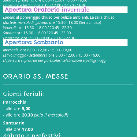
Sabato e prefestivi:
ore 8,00 - 12,00 / 16,00 - 19,00
Domenica e festivi:
ore 7,15 - 12,00 / 14,30 - 16,30
Apertura Oratorio
invernale
Lunedì:
al pomeriggio chiuso per pulizie ambienti. La sera chiuso.
Martedì, mercoledì, giovedì:
ore 15.30 - 18.00 (Sera chiuso)
Venerdì:
ore 15.30 - 18.00 / 20.45 - 22.30
Sabato:
ore 15.00 - 18.00 / 20.45 - 23.00
Domenica:
ore 15.00 - 18.00 / 20.45 - 22.30
Apertura Santuario
Invernale:
ore 8,00 - 12,00 / 15,00 - 18,00
Estivo (maggio - settembre):
ore 8,00 - 12,00 / 15,00 - 19,00
L’apertura si protrae per particolari celebrazioni e pellegrinaggi
ORARIO SS. MESSE
Giorni feriali:
Parrocchia
- alle ore
9,00
- alle ore
20,30
(solo il mercoledì)
Santuario
- alle ore
17,00
Sabato e prefestivi: