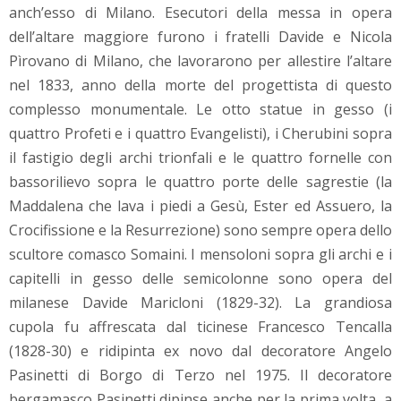
anch’esso di Milano. Esecutori della messa in opera
dell’altare maggiore furono i fratelli Davide e Nicola
Pìrovano di Milano, che lavorarono per allestire l’altare
nel 1833, anno della morte del progettista di questo
complesso monumentale. Le otto statue in gesso (i
quattro Profeti e i quattro Evangelisti), i Cherubini sopra
il fastigio degli archi trionfali e le quattro fornelle con
bassorilievo sopra le quattro porte delle sagrestie (la
Maddalena che lava i piedi a Gesù, Ester ed Assuero, la
Crocifissione e la Resurrezione) sono sempre opera dello
scultore comasco Somaini. I mensoloni sopra gli archi e i
capitelli in gesso delle semicolonne sono opera del
milanese Davide Maricloni (1829-32). La grandiosa
cupola fu affrescata dal ticinese Francesco Tencalla
(1828-30) e ridipinta ex novo dal decoratore Angelo
Pasinetti di Borgo di Terzo nel 1975. Il decoratore
bergamasco Pasinetti dipinse anche per la prima volta, a