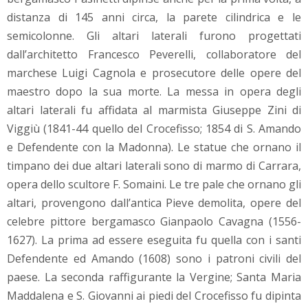
distanza di 145 anni circa, la parete cilindrica e le
semicolonne. Gli altari laterali furono progettati
dall’architetto Francesco Peverelli, collaboratore del
marchese Luigi Cagnola e prosecutore delle opere del
maestro dopo la sua morte. La messa in opera degli
altari laterali fu affidata al marmista Giuseppe Zini di
Viggiù (1841-44 quello del Crocefisso; 1854 di S. Amando
e Defendente con la Madonna). Le statue che ornano il
timpano dei due altari laterali sono di marmo di Carrara,
opera dello scultore F. Somaini. Le tre pale che ornano gli
altari, provengono dall’antica Pieve demolita, opere del
celebre pittore bergamasco Gianpaolo Cavagna (1556-
1627). La prima ad essere eseguita fu quella con i santi
Defendente ed Amando (1608) sono i patroni civili del
paese. La seconda raffigurante la Vergine; Santa Maria
Maddalena e S. Giovanni ai piedi del Crocefisso fu dipinta