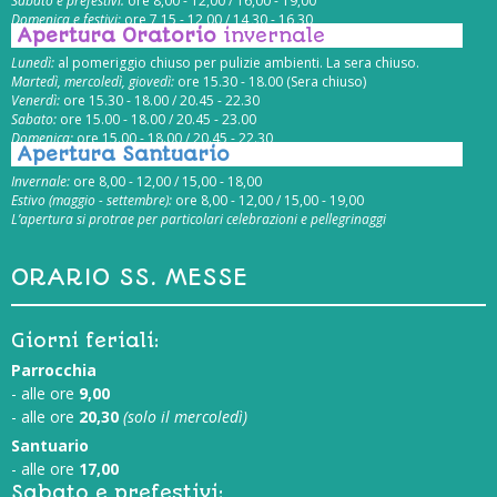
Sabato e prefestivi:
ore 8,00 - 12,00 / 16,00 - 19,00
Domenica e festivi:
ore 7,15 - 12,00 / 14,30 - 16,30
Apertura Oratorio
invernale
Lunedì:
al pomeriggio chiuso per pulizie ambienti. La sera chiuso.
Martedì, mercoledì, giovedì:
ore 15.30 - 18.00 (Sera chiuso)
Venerdì:
ore 15.30 - 18.00 / 20.45 - 22.30
Sabato:
ore 15.00 - 18.00 / 20.45 - 23.00
Domenica:
ore 15.00 - 18.00 / 20.45 - 22.30
Apertura Santuario
Invernale:
ore 8,00 - 12,00 / 15,00 - 18,00
Estivo (maggio - settembre):
ore 8,00 - 12,00 / 15,00 - 19,00
L’apertura si protrae per particolari celebrazioni e pellegrinaggi
ORARIO SS. MESSE
Giorni feriali:
Parrocchia
- alle ore
9,00
- alle ore
20,30
(solo il mercoledì)
Santuario
- alle ore
17,00
Sabato e prefestivi: