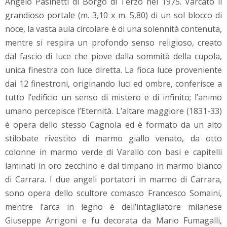
Angelo Pasinetti di Borgo di Terzo nel 1975. Varcato il
grandioso portale (m. 3,10 x m. 5,80) di un sol blocco di
noce, la vasta aula circolare è di una solennità contenuta,
mentre si respira un profondo senso religioso, creato
dal fascio di luce che piove dalla sommità della cupola,
unica finestra con luce diretta. La fioca luce proveniente
dai 12 finestroni, originando luci ed ombre, conferisce a
tutto l’edificio un senso di mistero e di infinito; l’animo
umano percepisce l’Eternità. L’altare maggiore (1831-33)
è opera dello stesso Cagnola ed è formato da un alto
stilobate rivestito di marmo giallo venato, da otto
colonne in marmo verde di Varallo con basi e capitelli
laminati in oro zecchino e dal timpano in marmo bianco
di Carrara. I due angeli portatori in marmo di Carrara,
sono opera dello scultore comasco Francesco Somaini,
mentre l’arca in legno è dell’intagliatore milanese
Giuseppe Arrigoni e fu decorata da Mario Fumagalli,