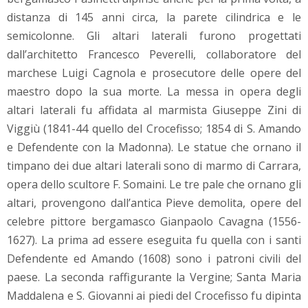
distanza di 145 anni circa, la parete cilindrica e le
semicolonne. Gli altari laterali furono progettati
dall’architetto Francesco Peverelli, collaboratore del
marchese Luigi Cagnola e prosecutore delle opere del
maestro dopo la sua morte. La messa in opera degli
altari laterali fu affidata al marmista Giuseppe Zini di
Viggiù (1841-44 quello del Crocefisso; 1854 di S. Amando
e Defendente con la Madonna). Le statue che ornano il
timpano dei due altari laterali sono di marmo di Carrara,
opera dello scultore F. Somaini. Le tre pale che ornano gli
altari, provengono dall’antica Pieve demolita, opere del
celebre pittore bergamasco Gianpaolo Cavagna (1556-
1627). La prima ad essere eseguita fu quella con i santi
Defendente ed Amando (1608) sono i patroni civili del
paese. La seconda raffigurante la Vergine; Santa Maria
Maddalena e S. Giovanni ai piedi del Crocefisso fu dipinta