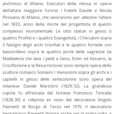
anch’esso di Milano. Esecutori della messa in opera
dell’altare maggiore furono i fratelli Davide e Nicola
Pìrovano di Milano, che lavorarono per allestire l’altare
nel 1833, anno della morte del progettista di questo
complesso monumentale. Le otto statue in gesso (i
quattro Profeti e i quattro Evangelisti), i Cherubini sopra
il fastigio degli archi trionfali e le quattro fornelle con
bassorilievo sopra le quattro porte delle sagrestie (la
Maddalena che lava i piedi a Gesù, Ester ed Assuero, la
Crocifissione e la Resurrezione) sono sempre opera dello
scultore comasco Somaini. I mensoloni sopra gli archi e i
capitelli in gesso delle semicolonne sono opera del
milanese Davide Maricloni (1829-32). La grandiosa
cupola fu affrescata dal ticinese Francesco Tencalla
(1828-30) e ridipinta ex novo dal decoratore Angelo
Pasinetti di Borgo di Terzo nel 1975. Il decoratore
bergamasco Pasinetti dipinse anche per la prima volta, a