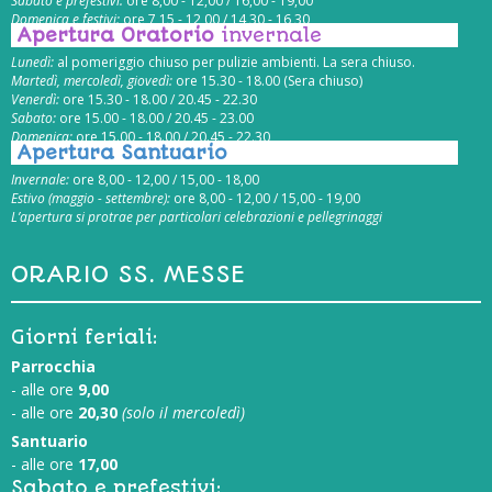
Sabato e prefestivi:
ore 8,00 - 12,00 / 16,00 - 19,00
Domenica e festivi:
ore 7,15 - 12,00 / 14,30 - 16,30
Apertura Oratorio
invernale
Lunedì:
al pomeriggio chiuso per pulizie ambienti. La sera chiuso.
Martedì, mercoledì, giovedì:
ore 15.30 - 18.00 (Sera chiuso)
Venerdì:
ore 15.30 - 18.00 / 20.45 - 22.30
Sabato:
ore 15.00 - 18.00 / 20.45 - 23.00
Domenica:
ore 15.00 - 18.00 / 20.45 - 22.30
Apertura Santuario
Invernale:
ore 8,00 - 12,00 / 15,00 - 18,00
Estivo (maggio - settembre):
ore 8,00 - 12,00 / 15,00 - 19,00
L’apertura si protrae per particolari celebrazioni e pellegrinaggi
ORARIO SS. MESSE
Giorni feriali:
Parrocchia
- alle ore
9,00
- alle ore
20,30
(solo il mercoledì)
Santuario
- alle ore
17,00
Sabato e prefestivi: