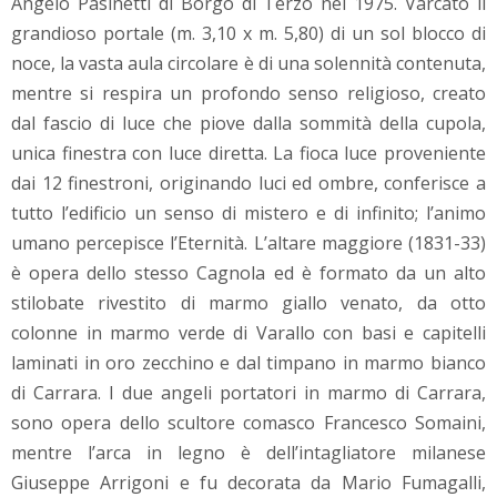
Angelo Pasinetti di Borgo di Terzo nel 1975. Varcato il
grandioso portale (m. 3,10 x m. 5,80) di un sol blocco di
noce, la vasta aula circolare è di una solennità contenuta,
mentre si respira un profondo senso religioso, creato
dal fascio di luce che piove dalla sommità della cupola,
unica finestra con luce diretta. La fioca luce proveniente
dai 12 finestroni, originando luci ed ombre, conferisce a
tutto l’edificio un senso di mistero e di infinito; l’animo
umano percepisce l’Eternità. L’altare maggiore (1831-33)
è opera dello stesso Cagnola ed è formato da un alto
stilobate rivestito di marmo giallo venato, da otto
colonne in marmo verde di Varallo con basi e capitelli
laminati in oro zecchino e dal timpano in marmo bianco
di Carrara. I due angeli portatori in marmo di Carrara,
sono opera dello scultore comasco Francesco Somaini,
mentre l’arca in legno è dell’intagliatore milanese
Giuseppe Arrigoni e fu decorata da Mario Fumagalli,