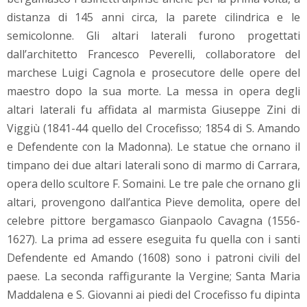
distanza di 145 anni circa, la parete cilindrica e le
semicolonne. Gli altari laterali furono progettati
dall’architetto Francesco Peverelli, collaboratore del
marchese Luigi Cagnola e prosecutore delle opere del
maestro dopo la sua morte. La messa in opera degli
altari laterali fu affidata al marmista Giuseppe Zini di
Viggiù (1841-44 quello del Crocefisso; 1854 di S. Amando
e Defendente con la Madonna). Le statue che ornano il
timpano dei due altari laterali sono di marmo di Carrara,
opera dello scultore F. Somaini. Le tre pale che ornano gli
altari, provengono dall’antica Pieve demolita, opere del
celebre pittore bergamasco Gianpaolo Cavagna (1556-
1627). La prima ad essere eseguita fu quella con i santi
Defendente ed Amando (1608) sono i patroni civili del
paese. La seconda raffigurante la Vergine; Santa Maria
Maddalena e S. Giovanni ai piedi del Crocefisso fu dipinta