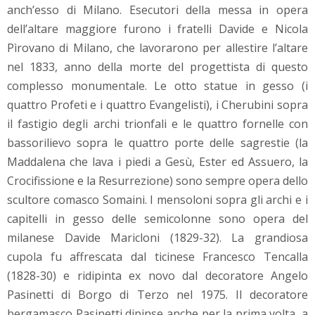
anch’esso di Milano. Esecutori della messa in opera
dell’altare maggiore furono i fratelli Davide e Nicola
Pìrovano di Milano, che lavorarono per allestire l’altare
nel 1833, anno della morte del progettista di questo
complesso monumentale. Le otto statue in gesso (i
quattro Profeti e i quattro Evangelisti), i Cherubini sopra
il fastigio degli archi trionfali e le quattro fornelle con
bassorilievo sopra le quattro porte delle sagrestie (la
Maddalena che lava i piedi a Gesù, Ester ed Assuero, la
Crocifissione e la Resurrezione) sono sempre opera dello
scultore comasco Somaini. I mensoloni sopra gli archi e i
capitelli in gesso delle semicolonne sono opera del
milanese Davide Maricloni (1829-32). La grandiosa
cupola fu affrescata dal ticinese Francesco Tencalla
(1828-30) e ridipinta ex novo dal decoratore Angelo
Pasinetti di Borgo di Terzo nel 1975. Il decoratore
bergamasco Pasinetti dipinse anche per la prima volta, a