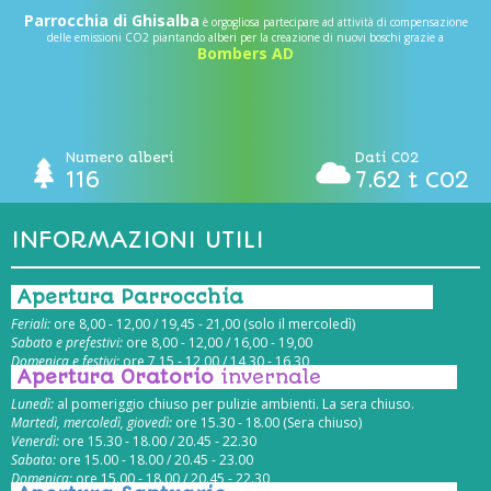
Parrocchia di Ghisalba
è orgogliosa partecipare ad attività di compensazione
delle emissioni CO2 piantando alberi per la creazione di nuovi boschi grazie a
Bombers AD
Numero alberi
Dati CO2
116
7.62 t CO2
INFORMAZIONI UTILI
Apertura Parrocchia
Feriali:
ore 8,00 - 12,00 / 19,45 - 21,00 (solo il mercoledì)
Sabato e prefestivi:
ore 8,00 - 12,00 / 16,00 - 19,00
Domenica e festivi:
ore 7,15 - 12,00 / 14,30 - 16,30
Apertura Oratorio
invernale
Lunedì:
al pomeriggio chiuso per pulizie ambienti. La sera chiuso.
Martedì, mercoledì, giovedì:
ore 15.30 - 18.00 (Sera chiuso)
Venerdì:
ore 15.30 - 18.00 / 20.45 - 22.30
Sabato:
ore 15.00 - 18.00 / 20.45 - 23.00
Domenica:
ore 15.00 - 18.00 / 20.45 - 22.30