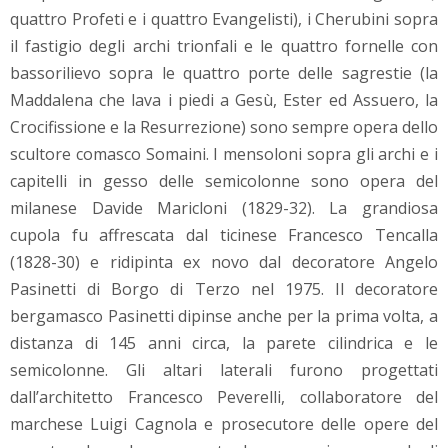
quattro Profeti e i quattro Evangelisti), i Cherubini sopra
il fastigio degli archi trionfali e le quattro fornelle con
bassorilievo sopra le quattro porte delle sagrestie (la
Maddalena che lava i piedi a Gesù, Ester ed Assuero, la
Crocifissione e la Resurrezione) sono sempre opera dello
scultore comasco Somaini. I mensoloni sopra gli archi e i
capitelli in gesso delle semicolonne sono opera del
milanese Davide Maricloni (1829-32). La grandiosa
cupola fu affrescata dal ticinese Francesco Tencalla
(1828-30) e ridipinta ex novo dal decoratore Angelo
Pasinetti di Borgo di Terzo nel 1975. Il decoratore
bergamasco Pasinetti dipinse anche per la prima volta, a
distanza di 145 anni circa, la parete cilindrica e le
semicolonne. Gli altari laterali furono progettati
dall’architetto Francesco Peverelli, collaboratore del
marchese Luigi Cagnola e prosecutore delle opere del