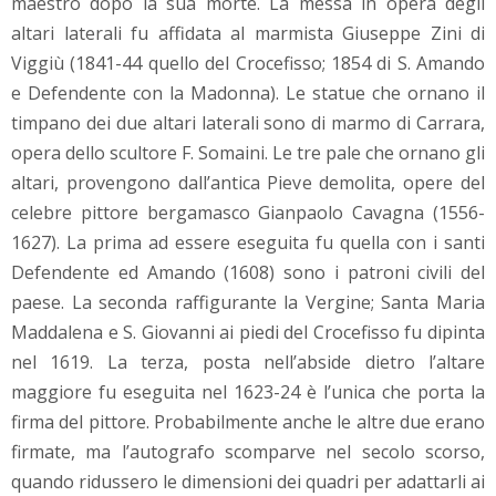
maestro dopo la sua morte. La messa in opera degli
altari laterali fu affidata al marmista Giuseppe Zini di
Viggiù (1841-44 quello del Crocefisso; 1854 di S. Amando
e Defendente con la Madonna). Le statue che ornano il
timpano dei due altari laterali sono di marmo di Carrara,
opera dello scultore F. Somaini. Le tre pale che ornano gli
altari, provengono dall’antica Pieve demolita, opere del
celebre pittore bergamasco Gianpaolo Cavagna (1556-
1627). La prima ad essere eseguita fu quella con i santi
Defendente ed Amando (1608) sono i patroni civili del
paese. La seconda raffigurante la Vergine; Santa Maria
Maddalena e S. Giovanni ai piedi del Crocefisso fu dipinta
nel 1619. La terza, posta nell’abside dietro l’altare
maggiore fu eseguita nel 1623-24 è l’unica che porta la
firma del pittore. Probabilmente anche le altre due erano
firmate, ma l’autografo scomparve nel secolo scorso,
quando ridussero le dimensioni dei quadri per adattarli ai