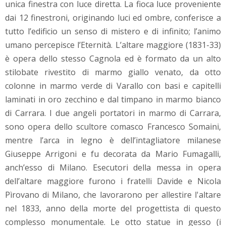
unica finestra con luce diretta. La fioca luce proveniente
dai 12 finestroni, originando luci ed ombre, conferisce a
tutto l’edificio un senso di mistero e di infinito; l’animo
umano percepisce l’Eternità. L’altare maggiore (1831-33)
è opera dello stesso Cagnola ed è formato da un alto
stilobate rivestito di marmo giallo venato, da otto
colonne in marmo verde di Varallo con basi e capitelli
laminati in oro zecchino e dal timpano in marmo bianco
di Carrara. I due angeli portatori in marmo di Carrara,
sono opera dello scultore comasco Francesco Somaini,
mentre l’arca in legno è dell’intagliatore milanese
Giuseppe Arrigoni e fu decorata da Mario Fumagalli,
anch’esso di Milano. Esecutori della messa in opera
dell’altare maggiore furono i fratelli Davide e Nicola
Pìrovano di Milano, che lavorarono per allestire l'altare
nel 1833, anno della morte del progettista di questo
complesso monumentale. Le otto statue in gesso (i