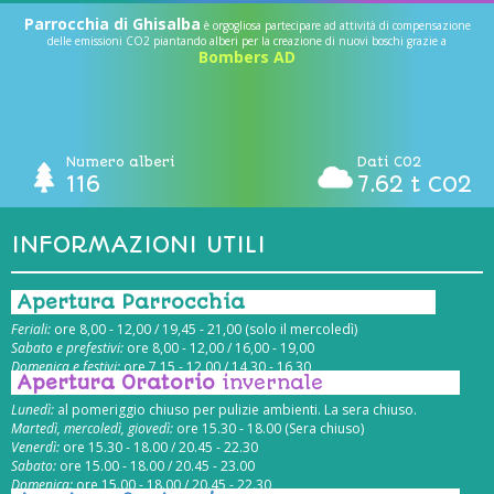
Parrocchia di Ghisalba
è orgogliosa partecipare ad attività di compensazione
delle emissioni CO2 piantando alberi per la creazione di nuovi boschi grazie a
Bombers AD
Numero alberi
Dati CO2
116
7.62 t CO2
INFORMAZIONI UTILI
Apertura Parrocchia
Feriali:
ore 8,00 - 12,00 / 19,45 - 21,00 (solo il mercoledì)
Sabato e prefestivi:
ore 8,00 - 12,00 / 16,00 - 19,00
Domenica e festivi:
ore 7,15 - 12,00 / 14,30 - 16,30
Apertura Oratorio
invernale
Lunedì:
al pomeriggio chiuso per pulizie ambienti. La sera chiuso.
Martedì, mercoledì, giovedì:
ore 15.30 - 18.00 (Sera chiuso)
Venerdì:
ore 15.30 - 18.00 / 20.45 - 22.30
Sabato:
ore 15.00 - 18.00 / 20.45 - 23.00
Domenica:
ore 15.00 - 18.00 / 20.45 - 22.30