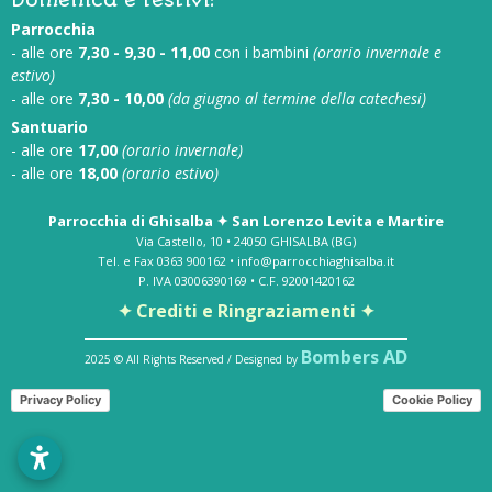
Parrocchia
- alle ore
7,30 - 9,30 - 11,00
con i bambini
(orario invernale e
estivo)
- alle ore
7,30 - 10,00
(da giugno al termine della catechesi)
Santuario
- alle ore
17,00
(orario invernale)
- alle ore
18,00
(orario estivo)
Parrocchia di Ghisalba ✦ San Lorenzo Levita e Martire
Via Castello, 10 • 24050 GHISALBA (BG)
Tel. e Fax 0363 900162 • info@parrocchiaghisalba.it
P. IVA 03006390169 • C.F. 92001420162
✦ Crediti e Ringraziamenti ✦
Bombers AD
2025 © All Rights Reserved / Designed by
Privacy Policy
Cookie Policy