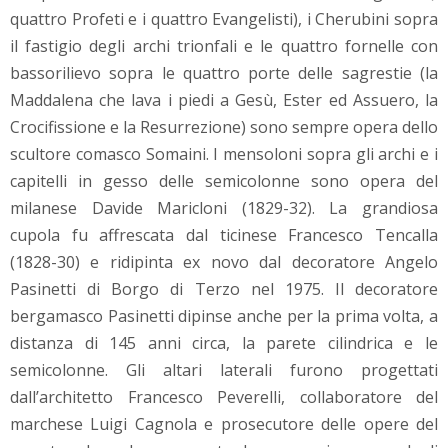
quattro Profeti e i quattro Evangelisti), i Cherubini sopra
il fastigio degli archi trionfali e le quattro fornelle con
bassorilievo sopra le quattro porte delle sagrestie (la
Maddalena che lava i piedi a Gesù, Ester ed Assuero, la
Crocifissione e la Resurrezione) sono sempre opera dello
scultore comasco Somaini. I mensoloni sopra gli archi e i
capitelli in gesso delle semicolonne sono opera del
milanese Davide Maricloni (1829-32). La grandiosa
cupola fu affrescata dal ticinese Francesco Tencalla
(1828-30) e ridipinta ex novo dal decoratore Angelo
Pasinetti di Borgo di Terzo nel 1975. Il decoratore
bergamasco Pasinetti dipinse anche per la prima volta, a
distanza di 145 anni circa, la parete cilindrica e le
semicolonne. Gli altari laterali furono progettati
dall’architetto Francesco Peverelli, collaboratore del
marchese Luigi Cagnola e prosecutore delle opere del