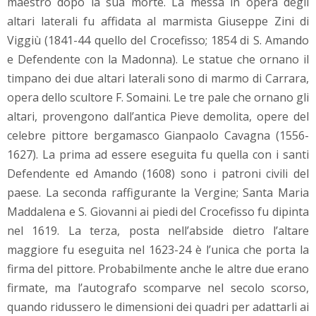
maestro dopo la sua morte. La messa in opera degli
altari laterali fu affidata al marmista Giuseppe Zini di
Viggiù (1841-44 quello del Crocefisso; 1854 di S. Amando
e Defendente con la Madonna). Le statue che ornano il
timpano dei due altari laterali sono di marmo di Carrara,
opera dello scultore F. Somaini. Le tre pale che ornano gli
altari, provengono dall’antica Pieve demolita, opere del
celebre pittore bergamasco Gianpaolo Cavagna (1556-
1627). La prima ad essere eseguita fu quella con i santi
Defendente ed Amando (1608) sono i patroni civili del
paese. La seconda raffigurante la Vergine; Santa Maria
Maddalena e S. Giovanni ai piedi del Crocefisso fu dipinta
nel 1619. La terza, posta nell’abside dietro l’altare
maggiore fu eseguita nel 1623-24 è l’unica che porta la
firma del pittore. Probabilmente anche le altre due erano
firmate, ma l’autografo scomparve nel secolo scorso,
quando ridussero le dimensioni dei quadri per adattarli ai