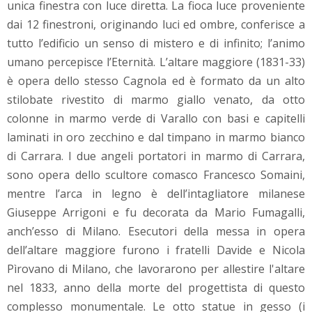
unica finestra con luce diretta. La fioca luce proveniente
dai 12 finestroni, originando luci ed ombre, conferisce a
tutto l’edificio un senso di mistero e di infinito; l’animo
umano percepisce l’Eternità. L’altare maggiore (1831-33)
è opera dello stesso Cagnola ed è formato da un alto
stilobate rivestito di marmo giallo venato, da otto
colonne in marmo verde di Varallo con basi e capitelli
laminati in oro zecchino e dal timpano in marmo bianco
di Carrara. I due angeli portatori in marmo di Carrara,
sono opera dello scultore comasco Francesco Somaini,
mentre l’arca in legno è dell’intagliatore milanese
Giuseppe Arrigoni e fu decorata da Mario Fumagalli,
anch’esso di Milano. Esecutori della messa in opera
dell’altare maggiore furono i fratelli Davide e Nicola
Pìrovano di Milano, che lavorarono per allestire l'altare
nel 1833, anno della morte del progettista di questo
complesso monumentale. Le otto statue in gesso (i