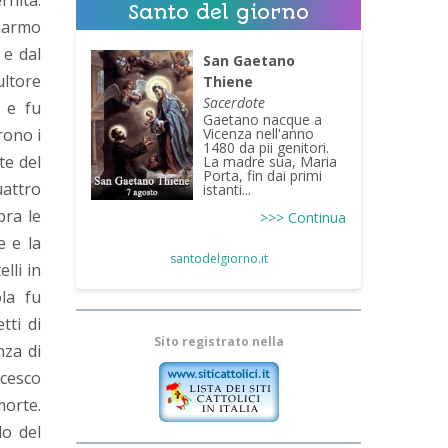
rnità.
Santo del giorno
 marmo
 e dal
San Gaetano
ultore
Thiene
Sacerdote
i e fu
Gaetano nacque a
Vicenza nell'anno
rono i
1480 da pii genitori.
te del
La madre sua, Maria
Porta, fin dai primi
attro
istanti...
pra le
>>> Continua
e e la
santodelgiorno.it
lli in
la fu
tti di
Sito registrato nella
nza di
ncesco
morte.
lo del