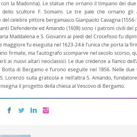
con la Madonna). Le statue che ornano il timpano dei due 
dello scultore F. Somaini. Le tre pale che ornano gli a
e del celebre pittore bergamasco Gianpaolo Cavagna (1556-
santi Defendente ed Amando (1608) sono i patroni civili del 
ria Maddalena e S. Giovanni ai piedi del Crocefisso fu dipin
are maggiore fu eseguita nel 1623-24 è l’unica che porta la fir
rano firmate, ma l’autografo scomparve nel secolo scorso, 
li ai nuovi altari neoclassici. Le due credenze a fianco dell’
o Botta di Bergamo e furono eseguite nel 1856. Nelle due 
i S. Lorenzo sulla graticola e nell’altra S. Amando, fondatore
onsegna il progetto della chiesa al Vescovo di Bergamo.