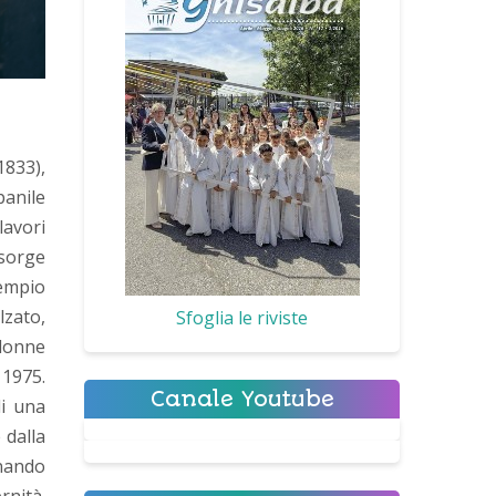
1833),
panile
lavori
 sorge
tempio
lzato,
Sfoglia le riviste
olonne
 1975.
Canale Youtube
di una
 dalla
inando