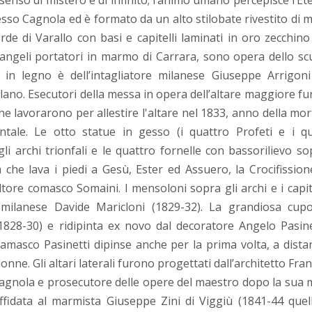
 senso di mistero e di infinito; l’animo umano percepisce l’Ete
esso Cagnola ed è formato da un alto stilobate rivestito di
de di Varallo con basi e capitelli laminati in oro zecchino
angeli portatori in marmo di Carrara, sono opera dello sc
in legno è dell’intagliatore milanese Giuseppe Arrigon
lano. Esecutori della messa in opera dell’altare maggiore fu
he lavorarono per allestire l'altare nel 1833, anno della mor
ale. Le otto statue in gesso (i quattro Profeti e i qu
gli archi trionfali e le quattro fornelle con bassorilievo so
 che lava i piedi a Gesù, Ester ed Assuero, la Crocifission
ore comasco Somaini. I mensoloni sopra gli archi e i capite
milanese Davide Maricloni (1829-32). La grandiosa cupo
(1828-30) e ridipinta ex novo dal decoratore Angelo Pasine
amasco Pasinetti dipinse anche per la prima volta, a dista
lonne. Gli altari laterali furono progettati dall’architetto Fra
 Cagnola e prosecutore delle opere del maestro dopo la sua 
affidata al marmista Giuseppe Zini di Viggiù (1841-44 quel