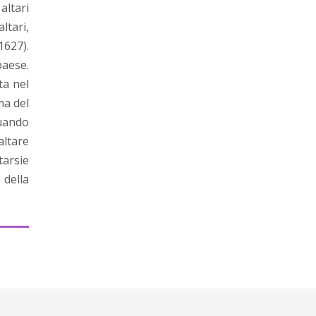
altari
ltari,
1627).
paese.
ta nel
ma del
quando
altare
tarsie
 della