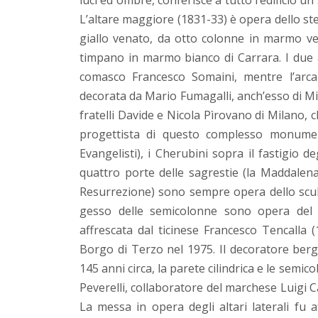
luci ed ombre, conferisce a tutto l’edificio un
L’altare maggiore (1831-33) è opera dello st
giallo venato, da otto colonne in marmo ver
timpano in marmo bianco di Carrara. I due 
comasco Francesco Somaini, mentre l’arca 
decorata da Mario Fumagalli, anch’esso di Mi
fratelli Davide e Nicola Pìrovano di Milano, c
progettista di questo complesso monument
Evangelisti), i Cherubini sopra il fastigio de
quattro porte delle sagrestie (la Maddalena
Resurrezione) sono sempre opera dello scult
gesso delle semicolonne sono opera del 
affrescata dal ticinese Francesco Tencalla 
Borgo di Terzo nel 1975. Il decoratore berg
145 anni circa, la parete cilindrica e le semico
Peverelli, collaboratore del marchese Luigi
La messa in opera degli altari laterali fu 