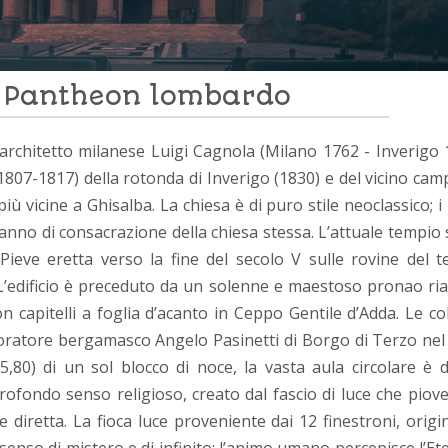
lo Pantheon lombardo
l’architetto milanese Luigi Cagnola (Milano 1762 - Inverigo 
1807-1817) della rotonda di Inverigo (1830) e del vicino cam
ù vicine a Ghisalba. La chiesa è di puro stile neoclassico; i 
anno di consacrazione della chiesa stessa. L’attuale tempio
Pieve eretta verso la fine del secolo V sulle rovine del 
L’edificio è preceduto da un solenne e maestoso pronao ria
n capitelli a foglia d’acanto in Ceppo Gentile d’Adda. Le c
coratore bergamasco Angelo Pasinetti di Borgo di Terzo nel
5,80) di un sol blocco di noce, la vasta aula circolare è 
ofondo senso religioso, creato dal fascio di luce che piove
e diretta. La fioca luce proveniente dai 12 finestroni, orig