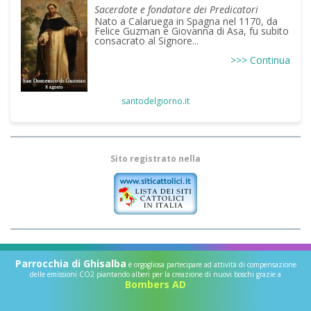
Sacerdote e fondatore dei Predicatori
Nato a Calaruega in Spagna nel 1170, da
Felice Guzman e Giovanna di Asa, fu subito
consacrato al Signore...
>>> Continua
santodelgiorno.it
Sito registrato nella
Parrocchia di Ghisalba
è orgogliosa partecipare ad attività di compensazione
delle emissioni CO2 piantando alberi per la creazione di nuovi boschi grazie a
Bombers AD