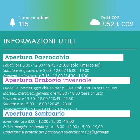
Numero alberi
Dati CO2
116
7.62 t CO2
INFORMAZIONI UTILI
Apertura Parrocchia
Feriali:
ore 8,00 - 12,00 / 19,45 - 21,00 (solo il mercoledì)
Sabato e prefestivi:
ore 8,00 - 12,00 / 16,00 - 19,00
Domenica e festivi:
ore 7,15 - 12,00 / 14,30 - 16,30
Apertura Oratorio
invernale
Lunedì:
al pomeriggio chiuso per pulizie ambienti. La sera chiuso.
Martedì, mercoledì, giovedì:
ore 15.30 - 18.00 (Sera chiuso)
Venerdì:
ore 15.30 - 18.00 / 20.45 - 22.30
Sabato:
ore 15.00 - 18.00 / 20.45 - 23.00
Domenica:
ore 15.00 - 18.00 / 20.45 - 22.30
Apertura Santuario
Invernale:
ore 8,00 - 12,00 / 15,00 - 18,00
Estivo (maggio - settembre):
ore 8,00 - 12,00 / 15,00 - 19,00
L’apertura si protrae per particolari celebrazioni e pellegrinaggi