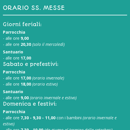
ORARIO SS. MESSE
Giorni feriali:
Parrocchia
- alle ore
9,00
- alle ore
20,30
(solo il mercoledì)
Santuario
- alle ore
17,00
Sabato e prefestivi:
Parrocchia
- alle ore
17,00
(orario invernale)
- alle ore
18,00
(orario estivo)
Santuario
- alle ore
9,00
(orario invernale e estivo)
Domenica e festivi:
Parrocchia
- alle ore
7,30 - 9,30 - 11,00
con i bambini
(orario invernale e
estivo)
- alle ore
7,30 - 10,00
(da giugno al termine della catechesi)