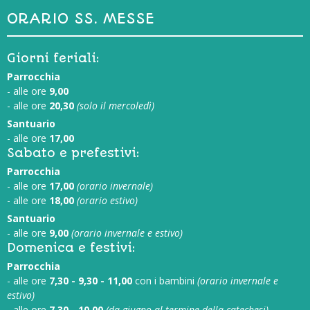
ORARIO SS. MESSE
Giorni feriali:
Parrocchia
- alle ore
9,00
- alle ore
20,30
(solo il mercoledì)
Santuario
- alle ore
17,00
Sabato e prefestivi:
Parrocchia
- alle ore
17,00
(orario invernale)
- alle ore
18,00
(orario estivo)
Santuario
- alle ore
9,00
(orario invernale e estivo)
Domenica e festivi:
Parrocchia
- alle ore
7,30 - 9,30 - 11,00
con i bambini
(orario invernale e
estivo)
- alle ore
7,30 - 10,00
(da giugno al termine della catechesi)