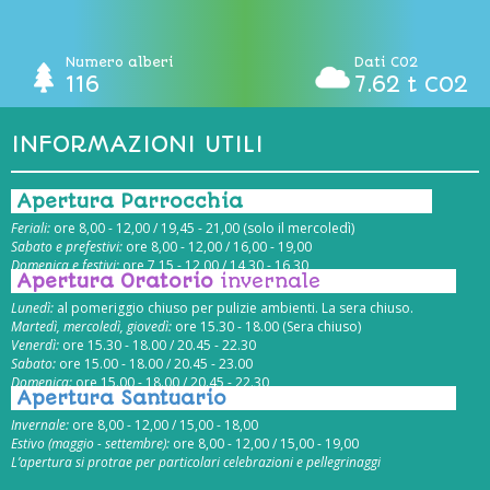
Numero alberi
Dati CO2
116
7.62 t CO2
INFORMAZIONI UTILI
Apertura Parrocchia
Feriali:
ore 8,00 - 12,00 / 19,45 - 21,00 (solo il mercoledì)
Sabato e prefestivi:
ore 8,00 - 12,00 / 16,00 - 19,00
Domenica e festivi:
ore 7,15 - 12,00 / 14,30 - 16,30
Apertura Oratorio
invernale
Lunedì:
al pomeriggio chiuso per pulizie ambienti. La sera chiuso.
Martedì, mercoledì, giovedì:
ore 15.30 - 18.00 (Sera chiuso)
Venerdì:
ore 15.30 - 18.00 / 20.45 - 22.30
Sabato:
ore 15.00 - 18.00 / 20.45 - 23.00
Domenica:
ore 15.00 - 18.00 / 20.45 - 22.30
Apertura Santuario
Invernale:
ore 8,00 - 12,00 / 15,00 - 18,00
Estivo (maggio - settembre):
ore 8,00 - 12,00 / 15,00 - 19,00
L’apertura si protrae per particolari celebrazioni e pellegrinaggi