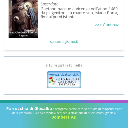
Sacerdote
Gaetano nacque a Vicenza nell'anno 1480
da pii genitori. La madre sua, Maria Porta,
fin dai primi istanti...
>>> Continua
santodelgiorno.it
Sito registrato nella
Parrocchia di Ghisalba
è orgogliosa partecipare ad attività di compensazione
delle emissioni CO2 piantando alberi per la creazione di nuovi boschi grazie a
Bombers AD