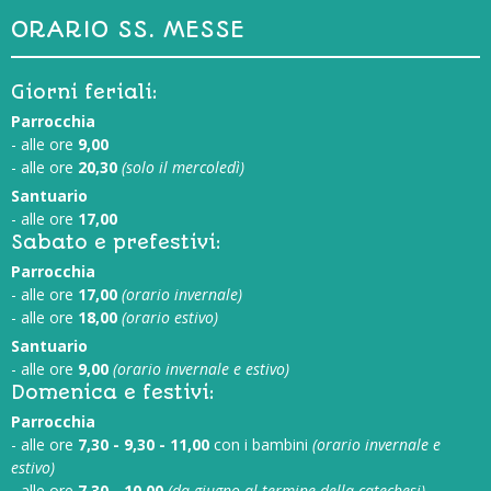
ORARIO SS. MESSE
Giorni feriali:
Parrocchia
- alle ore
9,00
- alle ore
20,30
(solo il mercoledì)
Santuario
- alle ore
17,00
Sabato e prefestivi:
Parrocchia
- alle ore
17,00
(orario invernale)
- alle ore
18,00
(orario estivo)
Santuario
- alle ore
9,00
(orario invernale e estivo)
Domenica e festivi:
Parrocchia
- alle ore
7,30 - 9,30 - 11,00
con i bambini
(orario invernale e
estivo)
- alle ore
7,30 - 10,00
(da giugno al termine della catechesi)