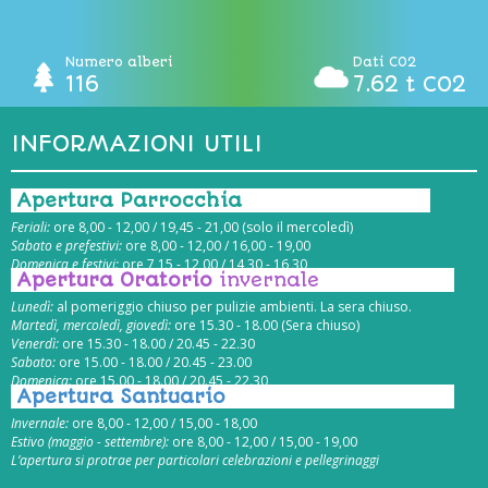
Numero alberi
Dati CO2
116
7.62 t CO2
INFORMAZIONI UTILI
Apertura Parrocchia
Feriali:
ore 8,00 - 12,00 / 19,45 - 21,00 (solo il mercoledì)
Sabato e prefestivi:
ore 8,00 - 12,00 / 16,00 - 19,00
Domenica e festivi:
ore 7,15 - 12,00 / 14,30 - 16,30
Apertura Oratorio
invernale
Lunedì:
al pomeriggio chiuso per pulizie ambienti. La sera chiuso.
Martedì, mercoledì, giovedì:
ore 15.30 - 18.00 (Sera chiuso)
Venerdì:
ore 15.30 - 18.00 / 20.45 - 22.30
Sabato:
ore 15.00 - 18.00 / 20.45 - 23.00
Domenica:
ore 15.00 - 18.00 / 20.45 - 22.30
Apertura Santuario
Invernale:
ore 8,00 - 12,00 / 15,00 - 18,00
Estivo (maggio - settembre):
ore 8,00 - 12,00 / 15,00 - 19,00
L’apertura si protrae per particolari celebrazioni e pellegrinaggi