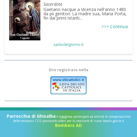
Sacerdote
Gaetano nacque a Vicenza nell'anno 1480
da pii genitori. La madre sua, Maria Porta,
fin dai primi istanti...
>>> Continua
santodelgiorno.it
Sito registrato nella
Parrocchia di Ghisalba
è orgogliosa partecipare ad attività di compensazione
delle emissioni CO2 piantando alberi per la creazione di nuovi boschi grazie a
Bombers AD