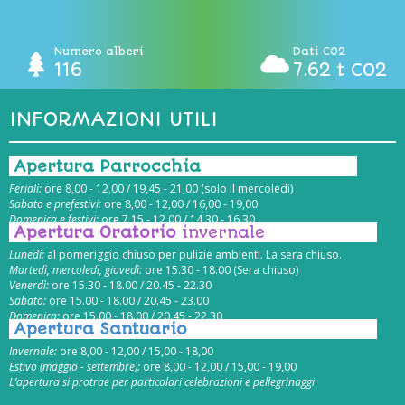
Numero alberi
Dati CO2
116
7.62 t CO2
INFORMAZIONI UTILI
Apertura Parrocchia
Feriali:
ore 8,00 - 12,00 / 19,45 - 21,00 (solo il mercoledì)
Sabato e prefestivi:
ore 8,00 - 12,00 / 16,00 - 19,00
Domenica e festivi:
ore 7,15 - 12,00 / 14,30 - 16,30
Apertura Oratorio
invernale
Lunedì:
al pomeriggio chiuso per pulizie ambienti. La sera chiuso.
Martedì, mercoledì, giovedì:
ore 15.30 - 18.00 (Sera chiuso)
Venerdì:
ore 15.30 - 18.00 / 20.45 - 22.30
Sabato:
ore 15.00 - 18.00 / 20.45 - 23.00
Domenica:
ore 15.00 - 18.00 / 20.45 - 22.30
Apertura Santuario
Invernale:
ore 8,00 - 12,00 / 15,00 - 18,00
Estivo (maggio - settembre):
ore 8,00 - 12,00 / 15,00 - 19,00
L’apertura si protrae per particolari celebrazioni e pellegrinaggi