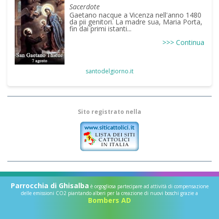
Sacerdote
Gaetano nacque a Vicenza nell'anno 1480
da pii genitori. La madre sua, Maria Porta,
fin dai primi istanti...
>>> Continua
santodelgiorno.it
Sito registrato nella
Parrocchia di Ghisalba
è orgogliosa partecipare ad attività di compensazione
delle emissioni CO2 piantando alberi per la creazione di nuovi boschi grazie a
Bombers AD