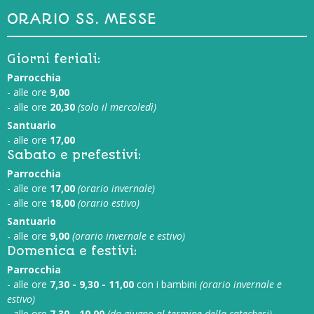
ORARIO SS. MESSE
Giorni feriali:
Parrocchia
- alle ore
9,00
- alle ore
20,30
(solo il mercoledì)
Santuario
- alle ore
17,00
Sabato e prefestivi:
Parrocchia
- alle ore
17,00
(orario invernale)
- alle ore
18,00
(orario estivo)
Santuario
- alle ore
9,00
(orario invernale e estivo)
Domenica e festivi:
Parrocchia
- alle ore
7,30 - 9,30 - 11,00
con i bambini
(orario invernale e
estivo)
- alle ore
7,30 - 10,00
(da giugno al termine della catechesi)