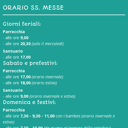
ORARIO SS. MESSE
Giorni feriali:
Parrocchia
- alle ore
9,00
- alle ore
20,30
(solo il mercoledì)
Santuario
- alle ore
17,00
Sabato e prefestivi:
Parrocchia
- alle ore
17,00
(orario invernale)
- alle ore
18,00
(orario estivo)
Santuario
- alle ore
9,00
(orario invernale e estivo)
Domenica e festivi:
Parrocchia
- alle ore
7,30 - 9,30 - 11,00
con i bambini
(orario invernale e
estivo)
- alle ore
7,30 - 10,00
(da giugno al termine della catechesi)