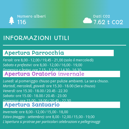
Numero alberi
Dati CO2
116
7.62 t CO2
INFORMAZIONI UTILI
Apertura Parrocchia
Feriali:
ore 8,00 - 12,00 / 19,45 - 21,00 (solo il mercoledì)
Sabato e prefestivi:
ore 8,00 - 12,00 / 16,00 - 19,00
Domenica e festivi:
ore 7,15 - 12,00 / 14,30 - 16,30
Apertura Oratorio
invernale
Lunedì:
al pomeriggio chiuso per pulizie ambienti. La sera chiuso.
Martedì, mercoledì, giovedì:
ore 15.30 - 18.00 (Sera chiuso)
Venerdì:
ore 15.30 - 18.00 / 20.45 - 22.30
Sabato:
ore 15.00 - 18.00 / 20.45 - 23.00
Domenica:
ore 15.00 - 18.00 / 20.45 - 22.30
Apertura Santuario
Invernale:
ore 8,00 - 12,00 / 15,00 - 18,00
Estivo (maggio - settembre):
ore 8,00 - 12,00 / 15,00 - 19,00
L’apertura si protrae per particolari celebrazioni e pellegrinaggi