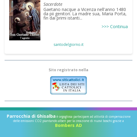
Sacerdote
Gaetano nacque a Vicenza nell'anno 1480
da pii genitori. La madre sua, Maria Porta,
fin dai primi istanti...
>>> Continua
santodelgiorno.it
Sito registrato nella
Parrocchia di Ghisalba
è orgogliosa partecipare ad attività di compensazione
delle emissioni CO2 piantando alberi per la creazione di nuovi boschi grazie a
Bombers AD