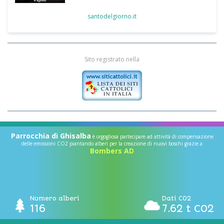
santodelgiorno.it
Sito registrato nella
Parrocchia di Ghisalba
è orgogliosa partecipare ad attività di compensazione
delle emissioni CO2 piantando alberi per la creazione di nuovi boschi grazie a
Bombers AD
Numero alberi
Dati CO2
116
7.62 t CO2