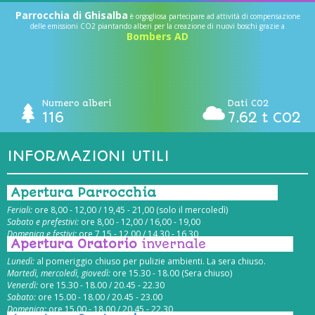
Parrocchia di Ghisalba
è orgogliosa partecipare ad attività di compensazione
delle emissioni CO2 piantando alberi per la creazione di nuovi boschi grazie a
Bombers AD
Numero alberi
Dati CO2
116
7.62 t CO2
INFORMAZIONI UTILI
Apertura Parrocchia
Feriali:
ore 8,00 - 12,00 / 19,45 - 21,00 (solo il mercoledì)
Sabato e prefestivi:
ore 8,00 - 12,00 / 16,00 - 19,00
Domenica e festivi:
ore 7,15 - 12,00 / 14,30 - 16,30
Apertura Oratorio
invernale
Lunedì:
al pomeriggio chiuso per pulizie ambienti. La sera chiuso.
Martedì, mercoledì, giovedì:
ore 15.30 - 18.00 (Sera chiuso)
Venerdì:
ore 15.30 - 18.00 / 20.45 - 22.30
Sabato:
ore 15.00 - 18.00 / 20.45 - 23.00
Domenica:
ore 15.00 - 18.00 / 20.45 - 22.30