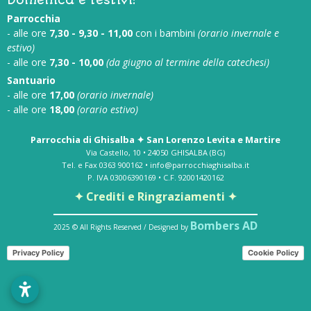
Parrocchia
- alle ore
7,30 - 9,30 - 11,00
con i bambini
(orario invernale e
estivo)
- alle ore
7,30 - 10,00
(da giugno al termine della catechesi)
Santuario
- alle ore
17,00
(orario invernale)
- alle ore
18,00
(orario estivo)
Parrocchia di Ghisalba ✦ San Lorenzo Levita e Martire
Via Castello, 10 • 24050 GHISALBA (BG)
Tel. e Fax 0363 900162 • info@parrocchiaghisalba.it
P. IVA 03006390169 • C.F. 92001420162
✦ Crediti e Ringraziamenti ✦
Bombers AD
2025 © All Rights Reserved / Designed by
Privacy Policy
Cookie Policy